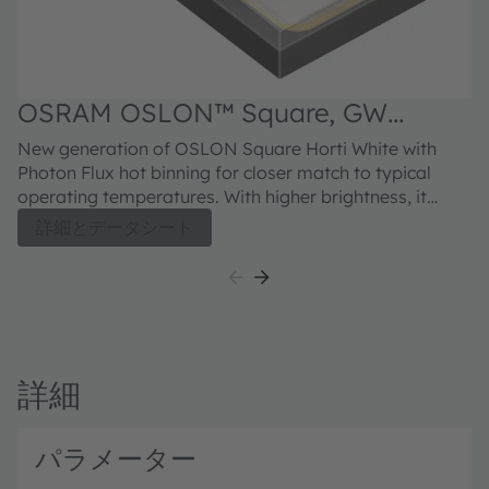
OSRAM OSLON™ Square, GW
CSSRM4.HW
New generation of OSLON Square Horti White with
Photon Flux hot binning for closer match to typical
operating temperatures. With higher brightness, it
maximizes the photon flux efficacy on system level for
詳細とデータシート
horticulture applications. Unlike conventional white
LEDs, ams OSRAM’s Horti White LEDs utilizes a
customized phosphor solution designed to facilitate
the increase of non-converted red photons to deliver
superior fixture level efficacy. Additionally, this high-
power LED provides excellent reliability, long lifetime,
詳細
proven robustness and low thermal resistance in a
compact footprint.
パラメーター