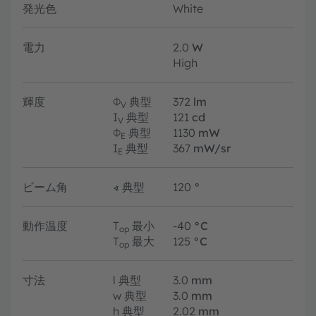
発光色
White
電力
2.0
W
High
輝度
Φ
典型
372
lm
V
I
典型
121
cd
V
Φ
典型
1130
mW
E
I
典型
367
mW/sr
E
ビーム角
∢
典型
120
°
動作温度
T
最小
-40
°C
op
T
最大
125
°C
op
寸法
l
典型
3.0
mm
w
典型
3.0
mm
h
典型
2.02
mm