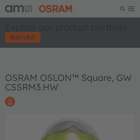
Explore our product portfolio
製品の選択
OSRAM OSLON™ Square, GW
CSSRM3.HW