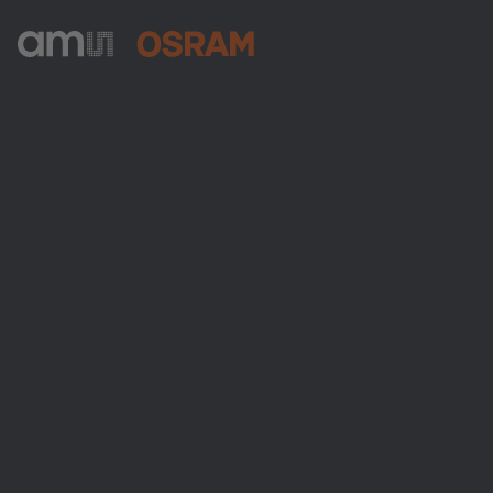
ams-OSRAM AG
Tobelbader Straße 30
8141 Premstaetten
Austria
電話:
+43 3136 500-0
ams OSRAMについて
ニュースルーム
投資家情報
サステナビリティ
拠点と代理店
採用情報
アクセシビリティ