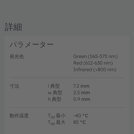
詳細
パラメーター
発光色
Green (565-575 nm)
Red (612-630 nm)
Infrared (>800 nm)
寸法
l
典型
7.2
mm
w
典型
2.5
mm
h
典型
0.9
mm
動作温度
T
最小
-40
°C
op
T
最大
85
°C
op