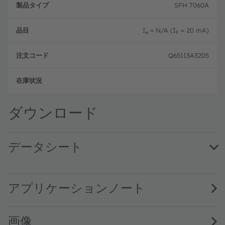
品
文
SFH 7060A
品
タ
コ
目
イ
ー
プ
ド
I
= N/A (I
= 20 mA)
e
F
Q65113A3205
生産
ダウンロード
データシート
SFH 7060A · Datasheet · PDF · en_US
アプリケーションノート
画像