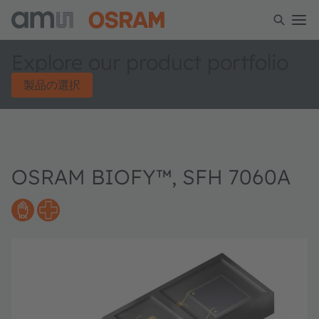
Explore our product portfolio
製品の選択
OSRAM BIOFY™, SFH 7060A