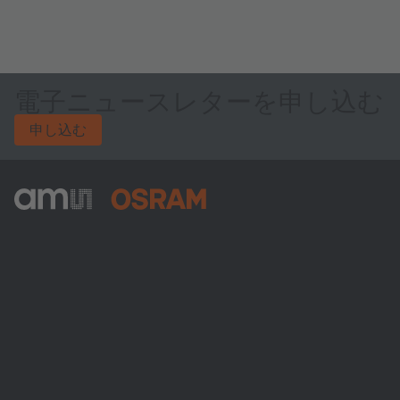
電子ニュースレターを申し込む
申し込む
ams-OSRAM AG
Tobelbader Straße 30
8141 Premstaetten
Austria
電話:
+43 3136 500-0