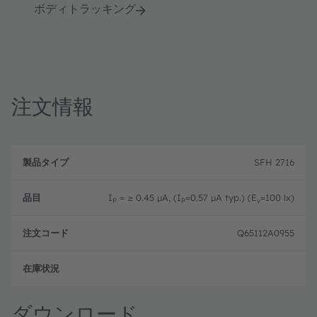
ボディトラッキング
注文情報
製
注
品
文
SFH 2716
品
タ
コ
目
イ
ー
プ
ド
I
= ≥ 0.45 µA, (I
=0.57 µA typ.) (E
=100 lx)
P
P
v
Q65112A0955
生産
ダウンロード