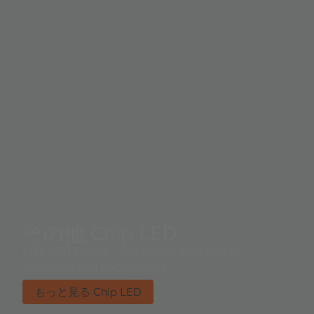
その他 Chip LED
Chip LED Family – The global standard in
indication and backlighting.
もっと見る Chip LED