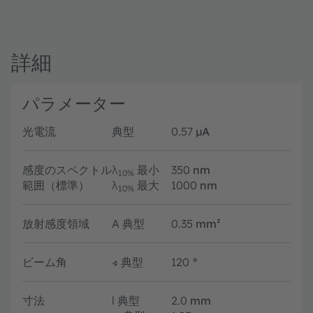
詳細
パラメーター
光電流
典型
0.57
µA
感度のスペクトル
λ
最小
350
nm
10%
範囲（標準）
λ
最大
1000
nm
10%
放射感度領域
A
典型
0.35
mm²
ビーム角
∢
典型
120
°
寸法
l
典型
2.0
mm