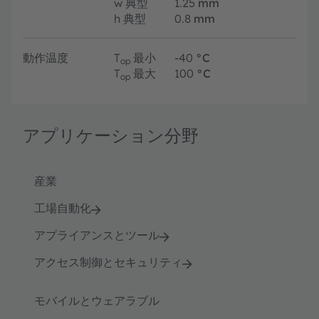
w
典型
1.25
mm
h
典型
0.8
mm
動作温度
T
最小
-40
°C
op
T
最大
100
°C
op
アプリケーション分野
産業
工場自動化
アプライアンスとツール
アクセス制御とセキュリティ
モバイルとウェアラブル