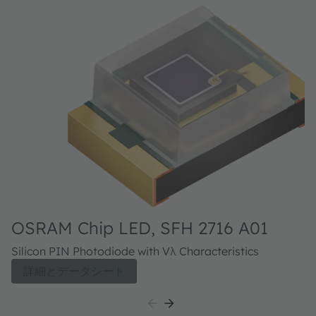
OSRAM Chip LED, SFH 2716 A01
Silicon PIN Photodiode with Vλ Characteristics
詳細とデータシート