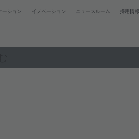
ケーション
イノベーション
ニュースルーム
採用情
む