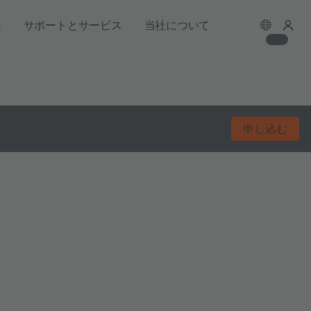
報
サポートとサービス
当社について
申し込む