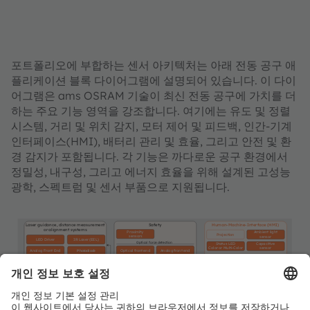
포트폴리오에 부합하는 센서 아키텍처는 아래 전동 공구 애
플리케이션 블록 다이어그램에 설명되어 있습니다. 이 다이
어그램은 ams OSRAM 기술이 최신 전동 공구에 가치를 더
하는 주요 기능 영역을 강조합니다. 여기에는 유도 및 정렬
시스템, 거리 및 위치 감지, 모터 제어 및 피드백, 인간-기계
인터페이스(HMI), 배터리 관리 및 효율, 그리고 안전 및 환
경 감지가 포함됩니다. 각 기능은 까다로운 공구 환경에서
정밀성, 내구성, 그리고 에너지 효율을 위해 설계된 고성능
광학, 스펙트럼 및 센서 부품으로 지원됩니다.
Laser guidance, distance measurement
Safety
Human-Machine-Interface (HMI)
or alignment systems
Proximity
Ambient light
Projection
sensors
sensor
LED Driver
IR Laser (EEL)
Optical force detection
Status LED
Capacitive
Color or Multi-Color
sensor
Optical front end
Analog front end
Analog Front End
Photodiode
Optical force detection
dToF sensor
Optical front end
Analog front end
Material & surface identificiation
Optical position encoding
Spectral &
White LED
Color Sensor
Driver
Photodetector
System Controller
(Tool Controls)
Guidance illumination
LED
Laser