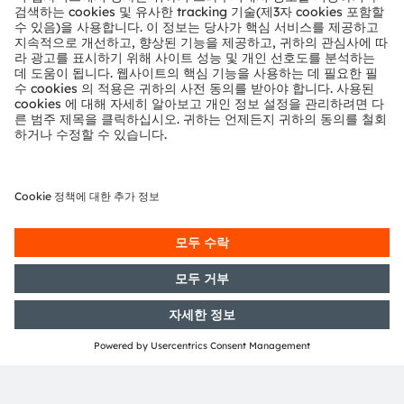
LED Driver
White LED
ams OSRAM
Detailed function
Product
No ams OSRAM
required
optional
offering
description available
area
offering
뉴스레터 가입
구독하기
ams-OSRAM AG
Tobelbader Straße 30
8141 Premstaetten
Austria
전화:
+43 3136 500-0