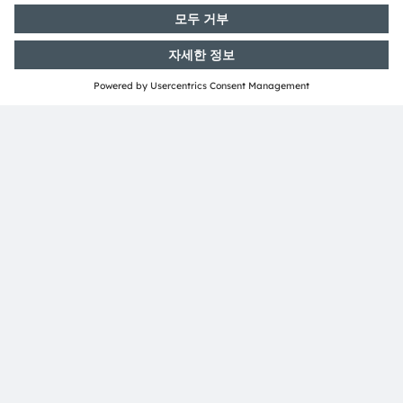
ams OSRAM 소개
뉴스룸
투자자
지속 가능성
위치 & 분포
인재채용
접근성
지원
제품 선택기
다운로드 센터
툴
문의
기술 지원