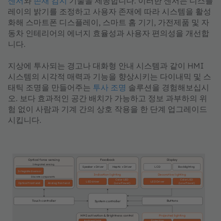
센서
와
존재 감지
기술
을 제공합니다. 이러한 센서는 디스플
레이의 밝기를 조정하고 사용자 존재에 따라 시스템을 활성
화해 스마트폰 디스플레이, 스마트 홈 기기, 가전제품 및 자
동차 인테리어의 에너지 효율성과 사용자 편의성을 개선합
니다.
지상에 투사되는 경고나 대화형 안내 시스템과 같이 HMI
시스템의 시각적 매력과 기능을 향상시키는 다이내믹 및 스
태틱 조명을 만들어주는
투사 조명
솔루션
을 경험해보십시
오. 보다 효과적인 공간 배치가 가능하고 정보 과부하의 위
험 없이 사람과 기계 간의 상호 작용을 한 단계 업그레이드
시킵니다.
Optical force sensing
Feedback
Display
Integrated sensing
Speaker + Driver
Haptic
+ Driver
LCD
Backlighting
Integrated sensor
Indication lighting
Decorative lighting
Discrete components
Color LED
Color LED
LED driver
LED Driver
(Low Power)
(Low Power)
Optical front end
Analog front end
Touch controller
Buttons
System controller
HMI activation & Brightness control
Projected lighting
Ambient light
Projection