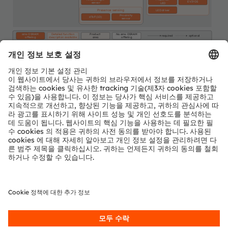
EVIYOS
sensor
LED
Presence sensing
LED driver
Proximity
dToF (1D)
sensor
ams OSRAM
Detailed function
Product
No ams OSRAM
required
optional
offering
description available
area
offering
뉴스레터 가입
구독하기
ams-OSRAM AG
Tobelbader Straße 30
8141 Premstaetten
Austria
전화:
+43 3136 500-0