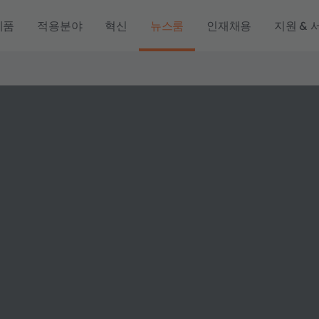
제품
적용분야
혁신
뉴스룸
인재채용
지원 & 