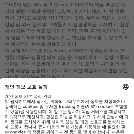
110년이 넘는 역사를 지닌 ams OSRAM의 핵심 역량은 센
서와 광원 기술과 관련한 상상력, 엔지니어링에 대한 전문
지식, 그리고 글로벌 산업 역량에 있다. 우리는 자동차, 산업,
산업 및 의료 분야의 고객들이 시장경쟁력을 유지하고, 환경
에 미치는 악영향을 줄이면서 건강, 안전, 편의 측면에서 삶
의 질을 유의미하게 향상시키는 혁신을 추구할 수 있도록 하
는 획기적인 혁신을 창출하고 있다.
전 세계 20,000명 이상의 ams OSRAM 직원들은 더욱 안
전한 여행과 정확한 의료 진단을 가능하게 하고 일상 소통의
순간을 더욱 풍요롭게 하기 위해 센싱, 조명과 시각화의 혁
신에 역량을 집중하고 있다. 획기적인 애플리케이션을 위한
기술을 개발하는 것이 우리의
일이며, 15,000개가 넘는 특허의 등록과 출원이 이러한 우
리의 노력을 보여주고 있다. 오스트리아 그라츠 프렘슈테텐
과 독일 뮌헨 두 곳에 본사를 두고 있는 ams 그룹은 2023년
에 총 36억 유로를 훨씬 넘는 매출을 달성했으며 스위스 증
권거래소에 ams-OSRAM AG로 상장되어 있다(ISIN:
AT0000A18XM4).
자세한 내용은
https://ams-osram.com
참조.