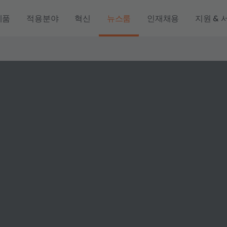
제품
적용분야
혁신
뉴스룸
인재채용
지원 & 