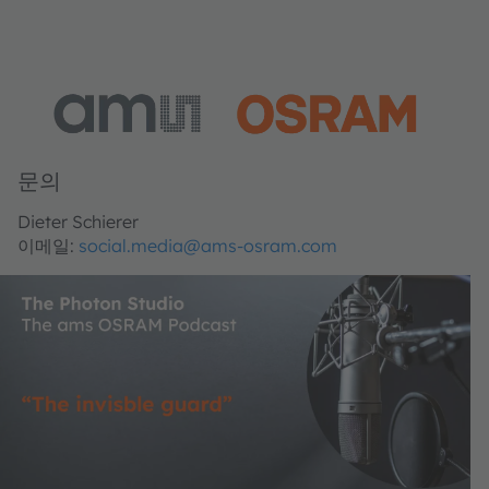
문의
Dieter Schierer
이메일:
social.media@ams-osram.com