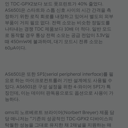
인
TDC-GPX2
보다
보드
풋프린트가
40%
줄었다
.
AS6501
은
스타트와
스톱
신호
사이의
시간
간격을
측
정하기
위한
로직
회로를
내장하고
있어서
별도의
외부
부품이
거의
필요
없다
.
전력
소모는
비슷한
정밀도를
나타내는
경쟁
TDC
제품보다
10
배
더
적다
.
일반
모드
로
동작할
경우
통상
전력
소모는
공급
전압이
3.3V
일
때
450mW
에
불과하며
,
대기
모드시
전류
소모는
60µA
이다
.
AS6501
은
또한
SPI(serial peripheral interface)
를
필
요로
하는
마이크로컨트롤러
기반
설계에도
사용될
수
있다
. AS6501
은
구성
설정을
위한
4-
와이어
SPI
가
특
징인데
,
이는
데이터
판독용으로도
옵션으로
사용이
가
능하다
.
ams
의
노르베르트
브라이어
(Norbert Breyer)
제품
담
당
매니저는
“
기존의
성공적인
TDC-GPX2
디바이스의
탁월한
성능을
그대로
유지한
채
2
채널을
지원하는
매