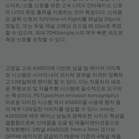
스타트
/
스톱
신호를
위한
고속
LVDS
인터페이스
신호
와
LVDS
측정
출력을
지원하는
것이
특징이다
.
신제품
은
광학
신호의
ToF(time-of-flight)
를
채널당
20ps
의
정밀도
,
또는
듀얼
채널
고해상
모드일
때
10ps
로
측정
할
수
있으며
,
최대
70MSample/s
의
매우
빠른
속도로
측정
신호를
포착할
수
있다
.
고정밀
고속
AS6501
에
기반한
싱글
빔
레이저
거리측
정
시스템은
시야각
내의
피사체
윤곽을
지극히
정확하
고
디테일하게
렌더링
할
수
있다
.
이는
자동차의
새로
운
주행보조
및
자율주행
시스템에
필수적으로
요구되
는
특성이다
. PET(positron emission tomography)
의료용
이미징
시스템
역시
AS6501
을
사용해
환자
몸
의
매우
디테일한
이미지를
생성할
수
있다
. ams
는
AS6501
에
매우
뛰어난
성능과
컴팩트한
사이즈
특성을
결합함으로써
신제품을
싱글
빔
애플리케이션용으로
최적화했다
. 2
채널
AS6501
은
7mm x 7mm
크기의
QFP48
패키지로
공급되기
때문에
기존의
4
채널
제품