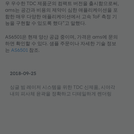
우
우수한
TDC
제품군의
컴팩트
버전을
출시함으로써
,
ams
는
공간과
비용의
제약이
심한
애플리케이션을
포
함한
매우
다양한
애플리케이션에서
고속
ToF
측정
기
능을
구현할
수
있도록
했다
”
고
말했다
.
AS6501
은
현재
양산
공급
중이며
,
가격은
ams
에
문의
하면
확인할
수
있다
.
샘플
주문이나
자세한
기술
정보
는
AS6501
참조
.
2018-09-25
싱글 빔 레이저 시스템을 위한 TDC 신제품, 시야각
내의 피사체 윤곽을 정확하고 디테일하게 렌더링