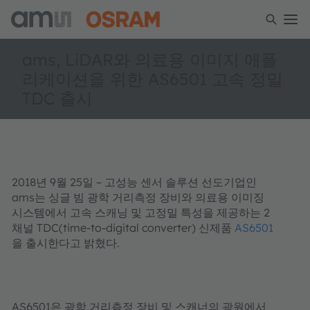
ams, LiDAR와 의료용 이미지 애플
리케이션을 위한 AS6501 고속 정밀
TDC 출시
2018
년
9
월
25
일
–
고성능
센서
솔루션
선도기업인
ams
는
싱글
빔
광학
거리측정
장비와
의료용
이미징
시스템에서
고속
스캐닝
및
고정밀
특성을
제공하는
2
채널
TDC(time-to-digital converter)
신제품
AS6501
을
출시한다고
밝혔다
.
AS6501
은
광학
거리측정
장비
및
스캐너의
광원에서