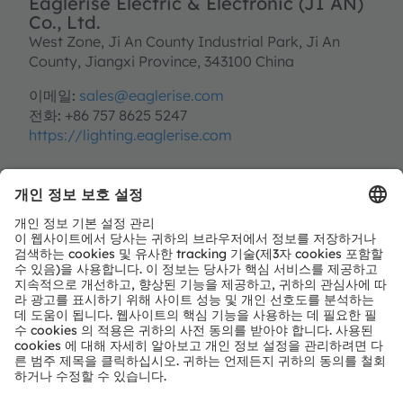
Eaglerise Electric & Electronic (JI AN)
Co., Ltd.
West Zone, Ji An County Industrial Park, Ji An
County, Jiangxi Province, 343100 China
이메일:
sales@eaglerise.com
전화:
+86 757 8625 5247
https://lighting.eaglerise.com
파트너십 유형
OSRAM 브랜드 라이선시
지역
• EMEA
• APAC
• LATAM
서비스 문의
https://lighting.eaglerise.com/contact/