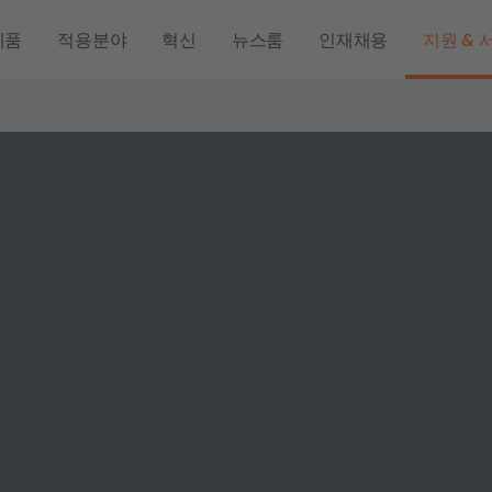
제품
적용분야
혁신
뉴스룸
인재채용
지원 & 