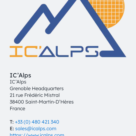
IC’Alps
IC’Alps
Grenoble Headquarters
21 rue Frédéric Mistral
38400 Saint-Martin-D’Hères
France
T:
+33 (0) 480 421 340
E:
sales@icalps.com
https://www.icalps.com