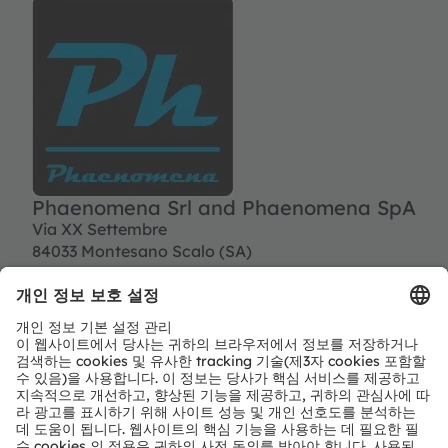
Phaenomena Srl and Phaenomena SpA
Via XX Settembre
84033 Montesano Scalo (SA)
Italy
Tel:
+39 0975 863406
info@phaenomena.it
https://www.phaenomena.it/en/
파트너 레벨
Preferred
파트너 유형
모듈 & 솔루션 공급업체