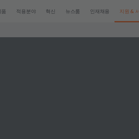
제품
적용분야
혁신
뉴스룸
인재채용
지원 & 