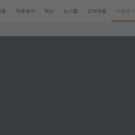
제품
적용분야
혁신
뉴스룸
인재채용
지원 & 