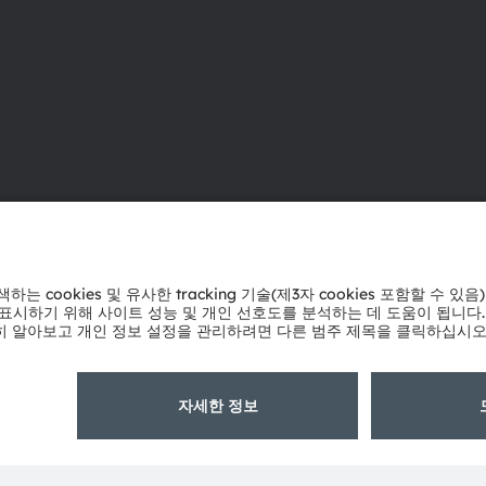
ams OSRAM 소개
지원
뉴스룸
제품 선택기
투자자
다운로드 센
지속 가능성
툴
위치 & 분포
문의
인재채용
기술 지원
접근성
파트너 네트
내부 고발