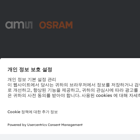
ams-OSRAM AG
Tobelbader Straße 30
8141 Premstaetten
Austria
전화:
+43 3136 500-0