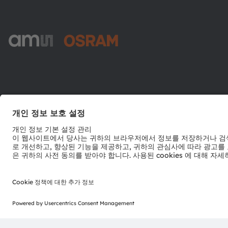
ams-OSRAM AG
Tobelbader Straße 30
8141 Premstaetten
Austria
전화:
+43 3136 500-0