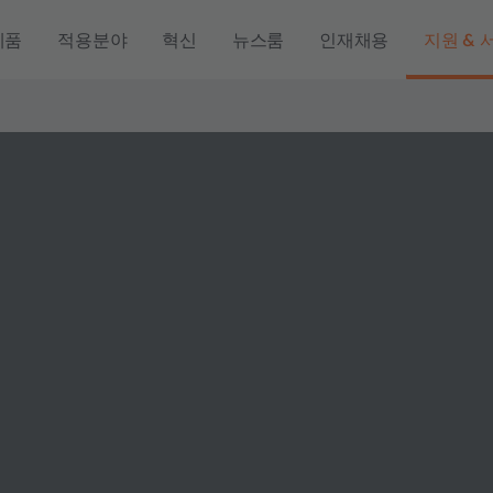
제품
적용분야
혁신
뉴스룸
인재채용
지원 & 