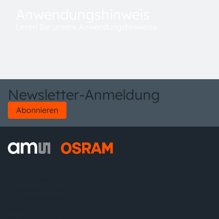
Anwendungshinweis
Lesen Sie unsere Anwendungshinweise.
Newsletter-Anmeldung
Abonnieren
ams-OSRAM AG
Tobelbader Straße 30
8141 Premstaetten
Austria