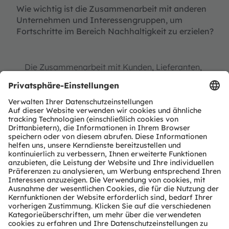
Wie wichtig ist die Zusammenarbeit mit anderen
Unternehmen und Interessengruppen, um
Fortschritte im Bereich Nachhaltigkeit zu erzielen?
Die Zusammenarbeit mit Kunden, Lieferanten,
Partnern und auch Wettbewerbern ist von
grundlegender Bedeutung. Komplexe Themen
wie die Kreislaufwirtschaft lassen sich nicht von
einem Unternehmen allein bewältigen. So etwas
kann man nur im Netzwerk erreichen. Deshalb
sind wir beispielsweise Mitglied der Responsible
Business Alliance, um Ergebnisse bei der
Bewertung von Lieferanten auszutauschen. Und
wir sind kürzlich Gründungsmitglied des
Semiconductor Climate Consortium geworden.
Was motiviert Sie persönlich?