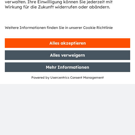
Mein Ziel ist es, Nachhaltigkeit in allen Prozessen
und Entscheidungen des Unternehmens zu
verankern und sie im wahrsten Sinne des Wortes
bei den Mitarbeitern zu verinnerlichen. Meine
Vision ist es, dass jede Abteilung im
Unternehmen ihre eigene
Nachhaltigkeitsgeschichte erzählen kann. Bis
dahin ist es noch ein Stück Weg, aber wie man so
schön sagt: Nachhaltigkeit ist ein Weg.
Mehr zum Thema Nachhaltigkeit bei ams OSRAM