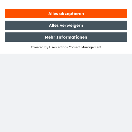
zugrunde legt, sondern eine Versorgung der
vertikalen Farmen aus erneuerbarer Energie.
Ebenso könnten die Produktionskosten durch
verlagerte Beleuchtungsphasen zur Nachtzeit mit
niedrigen Energiepreisen gesenkt werden.
Gedankenspiele existieren bereits, bei denen
vertikale Farmen überschüssigen Ökostrom
aufnehmen.
Nun ist der Anwendungsfall speziell für New York
zugeschnitten und nicht per se auf andere
Regionen übertragbar. Erkenntnisse wie die des
Wasserverbrauchs ebnen OSRAM aber den Weg,
gezielt strategische Partnerschaften in Gebieten
mit hoher Wasserknappheit näher zu erforschen.
„Der Wert der Studie und der darin verwendeten
Methode liegt darin, die Auswirkungen alternativer
Handlungsoptionen belegbar und transparent zu
machen“, erläutert Jochen Berner. „Die bewerteten
Informationen können dann zu besseren