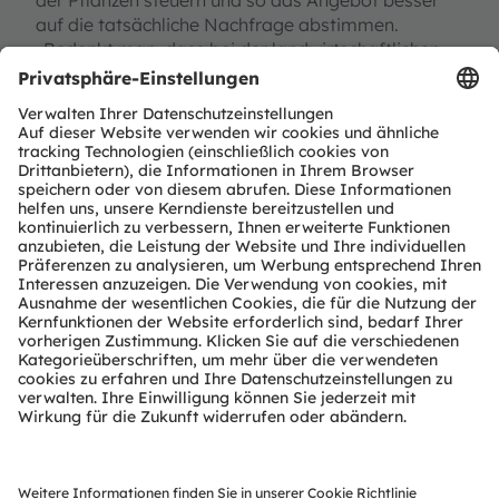
der Pflanzen steuern und so das Angebot besser
auf die tatsächliche Nachfrage abstimmen.
„Bedenkt man, dass bei der landwirtschaftlichen
Produktion rund 40 Prozent der Lebensmittel
verderben oder im Abfall landen, ist das ein
enormer Hebel“, sagt Berner.
Allerdings entstehen gesellschaftliche Kosten an
anderer Stelle: Der vertikale Anbau ist effizienter
als der Salatanbau im Freiland. Um die gleiche
Menge an Salat herzustellen, ist zwar höher
qualifizierte, aber weniger direkte Arbeit
erforderlich. Der Rückgang der Beschäftigung
würde im Szenario mit 44,6 Millionen Euro an
sozialen Kosten zu Buche schlagen.
Die Gesamtbilanz ist dennoch klar positiv. Und sie
könnte noch besser ausfallen: Wenn man
beispielsweise nicht den aktuellen Strommix