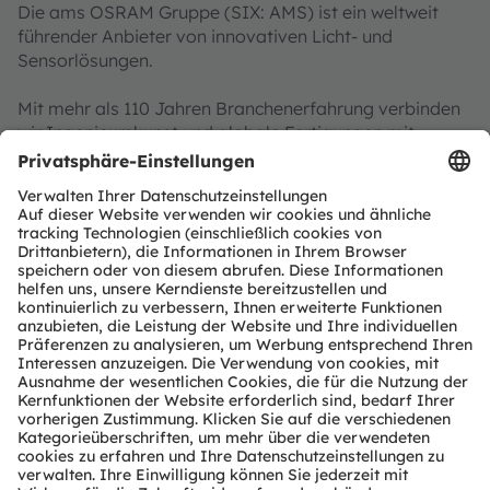
Die ams OSRAM Gruppe (SIX: AMS) ist ein weltweit
führender Anbieter von innovativen Licht- und
Sensorlösungen.
Mit mehr als 110 Jahren Branchenerfahrung verbinden
wir Ingenieurskunst und globale Fertigungen mit
Leidenschaft für bahnbrechende Innovationen. Unser
Ansporn, die Grenzen der Beleuchtung, Visualisierung
und Sensorik ständig zu erweitern, ermöglicht
grundlegende Fortschritte in den Märkten Automobil,
Industrie, Medizin und Consumer-Elektronik.
„Sense the power of light“ – unser Erfolg basiert auf
dem tiefen Verständnis des Potenzials von Licht sowie
unserem einzigartigen Portfolio an Emitter- und
Sensortechnologien. Rund 19.700 Mitarbeiter weltweit
konzentrieren sich auf wegweisende Innovationen im
Zusammenhang mit gesellschaftlichen Megatrends wie
Digitalisierung, Smart Living und Nachhaltigkeit. Das
spiegelt sich in über 13.000 erteilten und angemeldeten