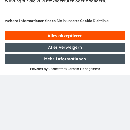
Patenten wider.
Die Gruppe mit Hauptsitz in Premstätten/Graz
(Österreich) und einem Co-Hauptsitz in München
(Deutschland) erzielte 2024 einen Umsatz von 3,4
Milliarden Euro und ist als ams-OSRAM AG an der SIX
Swiss Exchange notiert (ISIN: AT0000A3EPA4).
Mehr über uns erfahren Sie auf
https://ams-
osram.com
ams und OSRAM sind eingetragene Handelsmarken
der ams OSRAM Gruppe. Zusätzlich sind viele unserer
Produkte und Dienstleistungen angemeldete oder
eingetragene Handelsmarken der ams OSRAM
Gruppe. Alle übrigen hier genannten Namen von
Unternehmen oder Produkten können Handelsmarken
oder eingetragene Handelsmarken ihrer jeweiligen
Inhaber sein.
ams OSRAM auf Social Media folgen: