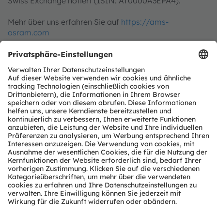
Swiss Exchange notiert (ISIN: AT0000A3EPA4).
Mehr über uns erfahren Sie auf
https://ams-
osram.com
ams und OSRAM sind eingetragene Handelsmarken
der ams OSRAM Gruppe. Zusätzlich sind viele unserer
Produkte und Dienstleistungen angemeldete oder
eingetragene Handelsmarken der ams OSRAM
Gruppe. Alle übrigen hier genannten Namen von
Unternehmen oder Produkten können Handelsmarken
oder eingetragene Handelsmarken ihrer jeweiligen
Inhaber sein.
ams OSRAM auf Social Media
folgen:
>LinkedIn
>YouTube