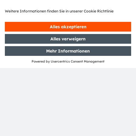
Media Relations
Eva Feuerlein
Email:
press@ams-osram.com
ams-osram.com
Dieser Text wurde mit der Unterstützung von KI erstellt.
Kontaktieren Sie uns
um Samples anzufragen und
technische Fragen zu unseren Produkten zu stellen.