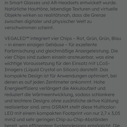
in Smart Glasses und AR-Headsets entwickelt wurde.
Natürliche Hauttöne, lebendige Texturen und virtuelle
Objekte wirken so realitätsnah, dass die Grenze
zwischen digitaler und physischer Welt zu
verschwimmen scheint.
VEGALED™ integriert vier Chips – Rot, Grün, Grün, Blau
– in einem einzigen Gehäuse – für exzellente
Farbmischung und gleichmäßige Anzeigeleistung. Die
vier Chips sind zudem einzeln ansteuerbar, was eine
wichtige Voraussetzung für den Einsatz mit LCoS-
Imagers (Liquid Crystal on Silicon) darstellt. Das
kompakte Design ist für Anwendungen optimiert, bei
denen es auf jeden Zentimeter ankommt. Hohe
Energieeffizienz verlängert die Akkulaufzeit und
reduziert die Wärmeentwicklung, sodass schlankere
und leichtere Designs ohne zusätzliche aktive Kühlung
realisierbar sind. ams OSRAM stellt diese Multicolor-
LED mit einem kompakten Footprint von nur 2,7 x 3,05
mm2 und sehr geringen Chip-zu-Chip-Abständen
bereit, was effizientere Systemdesigns ermöglicht. Die