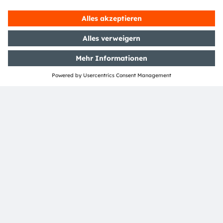
Media Relations
Eva Feuerlein
Email:
press@ams-osram.com
ams-osram.com
Dieser Text wurde mit der Unterstützung von KI erstellt.
Kontaktieren Sie uns
um Samples anzufragen und
technische Fragen zu unseren Produkten zu stellen.