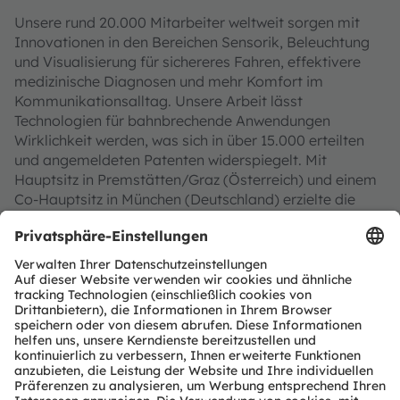
Unsere rund 20.000 Mitarbeiter weltweit sorgen mit
Innovationen in den Bereichen Sensorik, Beleuchtung
und Visualisierung für sichereres Fahren, effektivere
medizinische Diagnosen und mehr Komfort im
Kommunikationsalltag. Unsere Arbeit lässt
Technologien für bahnbrechende Anwendungen
Wirklichkeit werden, was sich in über 15.000 erteilten
und angemeldeten Patenten widerspiegelt. Mit
Hauptsitz in Premstätten/Graz (Österreich) und einem
Co-Hauptsitz in München (Deutschland) erzielte die
ams OSRAM Gruppe im Jahr 2023 einen Umsatz von
EUR 3,6 Mrd. und ist als ams-OSRAM AG an der SIX
Swiss Exchange notiert (ISIN: AT0000A18XM4).
Mehr über uns erfahren Sie auf
https://ams-
osram.com
ams ist eine eingetragene Handelsmarke der ams-
OSRAM AG. Zusätzlich sind viele unserer Produkte und
Dienstleistungen angemeldete oder eingetragene