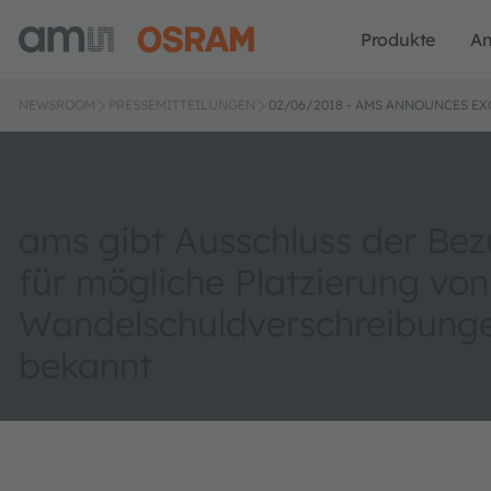
Produkte
A
NEWSROOM
PRESSEMITTEILUNGEN
02/06/2018 - AMS ANNOUNCES EX
ams gibt Ausschluss der Bez
für mögliche Platzierung von
Wandelschuldverschreibung
bekannt