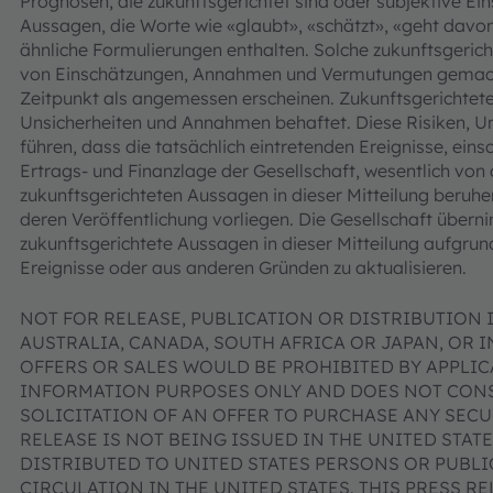
Prognosen, die zukunftsgerichtet sind oder subjektive Ein
Aussagen, die Worte wie «glaubt», «schätzt», «geht davon
ähnliche Formulierungen enthalten. Solche zukunftsgeri
von Einschätzungen, Annahmen und Vermutungen gemacht
Zeitpunkt als angemessen erscheinen. Zukunftsgerichtete
Unsicherheiten und Annahmen behaftet. Diese Risiken, 
führen, dass die tatsächlich eintretenden Ereignisse, eins
Ertrags- und Finanzlage der Gesellschaft, wesentlich von
zukunftsgerichteten Aussagen in dieser Mitteilung beruhe
deren Veröffentlichung vorliegen. Die Gesellschaft überni
zukunftsgerichtete Aussagen in dieser Mitteilung aufgrun
Ereignisse oder aus anderen Gründen zu aktualisieren.
NOT FOR RELEASE, PUBLICATION OR DISTRIBUTION I
AUSTRALIA, CANADA, SOUTH AFRICA OR JAPAN, OR 
OFFERS OR SALES WOULD BE PROHIBITED BY APPLICA
INFORMATION PURPOSES ONLY AND DOES NOT CONST
SOLICITATION OF AN OFFER TO PURCHASE ANY SECUR
RELEASE IS NOT BEING ISSUED IN THE UNITED STAT
DISTRIBUTED TO UNITED STATES PERSONS OR PUBL
CIRCULATION IN THE UNITED STATES. THIS PRESS R