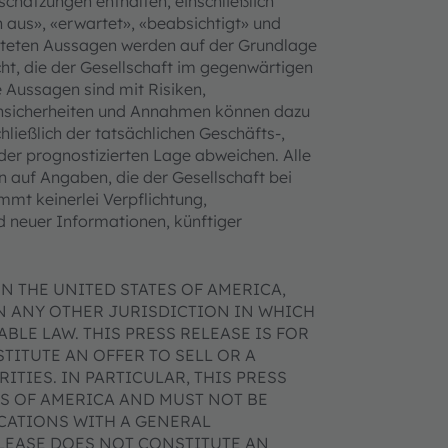
schätzungen enthalten, einschließlich
 aus», «erwartet», «beabsichtigt» und
chteten Aussagen werden auf der Grundlage
, die der Gesellschaft im gegenwärtigen
 Aussagen sind mit Risiken,
Unsicherheiten und Annahmen können dazu
chließlich der tatsächlichen Geschäfts-,
 der prognostizierten Lage abweichen. Alle
n auf Angaben, die der Gesellschaft bei
mmt keinerlei Verpflichtung,
d neuer Informationen, künftiger
N THE UNITED STATES OF AMERICA,
IN ANY OTHER JURISDICTION IN WHICH
BLE LAW. THIS PRESS RELEASE IS FOR
ITUTE AN OFFER TO SELL OR A
ITIES. IN PARTICULAR, THIS PRESS
ES OF AMERICA AND MUST NOT BE
ICATIONS WITH A GENERAL
ELEASE DOES NOT CONSTITUTE AN