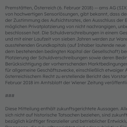
Premstätten, Österreich (6. Februar 2018) -- ams AG (SIX
von hochwertigen Sensorlösungen, gibt bekannt, dass der
der Zustimmung des Aufsichtsrates, den Ausschluss der
möglichen Privatplatzierung von nicht nachrangigen, un
beschlossen hat. Die Schuldverschreibungen in einem G
und mit einer Laufzeit von sieben Jahren werden zur Wandl
ausstehenden Grundkapitals (auf Inhaber lautende neue 
dem bestehenden bedingten Kapital der Gesellschaft) ber
Platzierung der Schuldverschreibungen sowie deren Bedi
Berücksichtigung der vorherrschenden Marktbedingungen 
für allgemeine Geschäftszwecke, einschließlich etwaiger
österreichischem Recht zu erstellende Bericht des Vorsta
Februar 2018 im Amtsblatt der Wiener Zeitung veröffentl
###
Diese Mitteilung enthält zukunftsgerichtete Aussagen. Alle
sich nicht auf historische Tatsachen beziehen, sind zukun
bezüglich künftiger finanzieller und betrieblicher Entwic