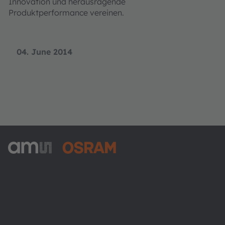
Innovation und herausragende
Produktperformance vereinen.
04. June 2014
ams-OSRAM AG
Tobelbader Straße 30
8141 Premstaetten
Austria
Phone:
+43 3136 500-0