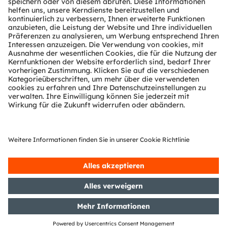
Technischer Support
Partner Netzwerk
Whistleblowing
© 2026 ams-OSRAM AG. All rights reserved.
Datenschutzerklärung
Nutzungsbedingungen
Terms of Trade
Impressum
Cookie Policy
AI Policy
粤ICP备10066670号