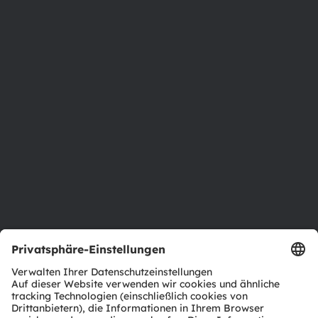
Über ams OSRAM
Newsroom
Investor Relations
Nachhaltigkeit
Standorte & Distribution
Karriere
Barrierefreiheit
Support
Produkt Selektor
Download Center
Tools
Kundenanfragen