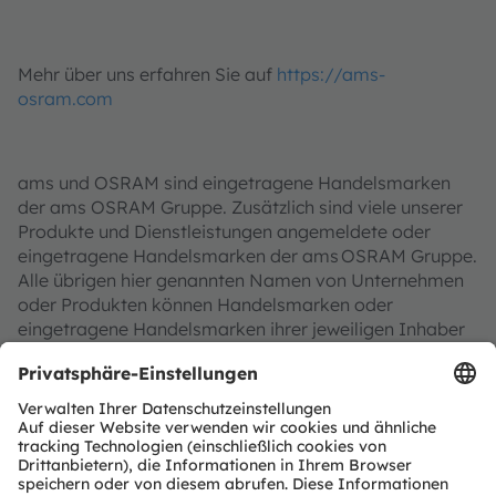
Mehr über uns erfahren Sie auf
https://ams-
osram.com
ams und OSRAM sind eingetragene Handelsmarken
der ams OSRAM Gruppe. Zusätzlich sind viele unserer
Produkte und Dienstleistungen angemeldete oder
eingetragene Handelsmarken der ams OSRAM Gruppe.
Alle übrigen hier genannten Namen von Unternehmen
oder Produkten können Handelsmarken oder
eingetragene Handelsmarken ihrer jeweiligen Inhaber
sein.
ams OSRAM auf Social Media folgen: >
LinkedIn
>
Facebook
>
YouTube