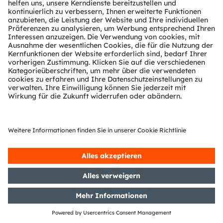
Kontakt
Investor Relations
ams-OSRAM AG
Dr Juergen Rebel
Senior Vice President
Investor Relations
T:
+43 3136 500-0
investor@ams-osram.com
Media Relations
ams-OSRAM AG
Bernd Hops
Senior Vice President
Corporate Communications
T:
+43 3136 500-0
press@ams-osram.com