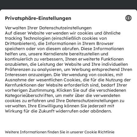
Support
Produkt Selektor
Download Center
Tools
Kundenanfragen
Technischer Support
Partner Netzwerk
Whistleblowing
© 2026 ams-OSRAM AG. All rights reserved.
Datenschutzerklärung
Nutzungsbedingungen
Terms of Trade
Impressum
Cookie Policy
AI Policy