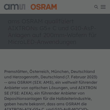
ams OSRAM qualifiziert
AIXTRONs G5+ C und G10-AsP-
Anlagen auf 200mm-Wafern für
MicroLED-Anwendungen
Premstätten, Österreich, München, Deutschland
und Herzogenrath, Deutschland (7. Februar 2023)
-- ams OSRAM (SIX: AMS), ein weltweit führender
Anbieter von optischen Lösungen, und AIXTRON
SE (FSE: AIXA), ein führender Anbieter von
Depositionsanlagen für die Halbleiterindustrie,
gaben heute bekannt, dass ams OSRAM die
AIXTRON-AIX-G5+ C und G10-AsP-MOCVD-