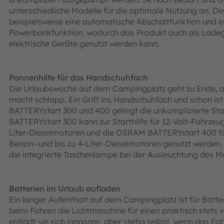
unterschiedliche Modelle für die optimale Nutzung an. 
beispielsweise eine automatische Abschaltfunktion und ei
Powerbankfunktion, wodurch das Produkt auch als Lade
elektrische Geräte genutzt werden kann.
Pannenhilfe für das Handschuhfach
Die Urlaubswoche auf dem Campingplatz geht zu Ende, all
macht schlapp. Ein Griff ins Handschuhfach und schon i
BATTERYstart 300 und 400 gelingt die unkomplizierte Star
BATTERYstart 300 kann zur Starthilfe für 12-Volt-Fahrzeu
Liter-Dieselmotoren und die OSRAM BATTERYstart 400 für 
Benzin- und bis zu 4-Liter-Dieselmotoren genutzt werden. Is
die integrierte Taschenlampe bei der Ausleuchtung des 
Batterien im Urlaub aufladen
Ein langer Aufenthalt auf dem Campingplatz ist für Batt
beim Fahren die Lichtmaschine für einen praktisch stets 
entlädt sie sich langsam, aber stetig selbst, wenn das Fa