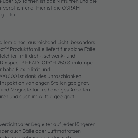
 über 3,5 Tonnen ist das Mitführen und die
 verpflichtend. Hier ist die OSRAM
leiter.
™
llem eines: ausreichend Licht, besonders
™ Produktfamilie liefert für solche Fälle
rleichtert mit dreh-, schwenk- und
EDinspect™ HEADTORCH 250 Stirnlampe
 hohe Flexibilität und
X1000 ist dank des ultraschlanken
 Inspektion von engen Stellen geeignet.
 und Magnete für freihändiges Arbeiten
uren und auch im Alltag geeignet.
verzichtbarer Begleiter auf jeder längeren
ber auch Bälle oder Luftmatratzen
öße des Fahrzeugs bieten sich