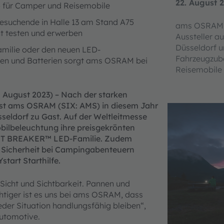
22. August 
io für Camper und Reisemobile
esuchende in Halle 13 am Stand A75
ams OSRAM A
t testen und erwerben
Aussteller a
Düsseldorf un
milie oder den neuen LED-
Fahrzeugzub
ifen und Batterien sorgt ams OSRAM bei
Reisemobile
 August 2023) – Nach der starken
ist ams
OSRAM (SIX: AMS) in diesem Jahr
seldorf zu Gast. Auf der Weltleitmesse
bilbeleuchtung ihre preisgekrönten
IGHT BREAKER™ LED-Familie. Zudem
Sicherheit bei Campingabenteuern
tart Starthilfe.
Sicht und Sichtbarkeit. Pannen und
htiger ist es uns bei ams OSRAM, dass
eder Situation handlungsfähig bleiben“,
Automotive.