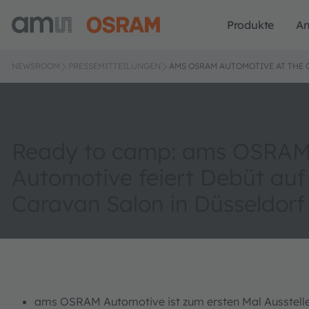
Produkte
A
NEWSROOM
PRESSEMITTEILUNGEN
AMS OSRAM AUTOMOTIVE AT THE 
Ready to camp: ams OSRA
Automotive feiert Debüt au
Caravan Salon in Düsseldorf
ams OSRAM Automotive ist zum ersten Mal Ausstelle