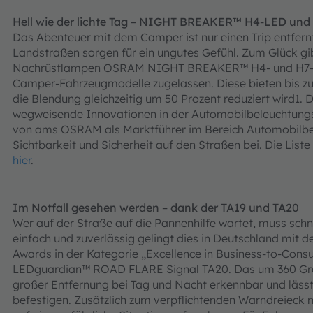
Hell wie der lichte Tag – NIGHT BREAKER™ H4-LED un
Das Abenteuer mit dem Camper ist nur einen Trip entfer
Landstraßen sorgen für ein ungutes Gefühl. Zum Glück gi
Nachrüstlampen OSRAM NIGHT BREAKER™ H4- und H7-LE
Camper-Fahrzeugmodelle zugelassen. Diese bieten bis zu 
die Blendung gleichzeitig um 50 Prozent reduziert wird1.
wegweisende Innovationen in der Automobilbeleuchtungsb
von ams OSRAM als Marktführer im Bereich Automobilbe
Sichtbarkeit und Sicherheit auf den Straßen bei. Die Lis
hier
.
Im Notfall gesehen werden – dank der TA19 und TA20
Wer auf der Straße auf die Pannenhilfe wartet, muss schn
einfach und zuverlässig gelingt dies in Deutschland mi
Awards in der Kategorie „Excellence in Business-to-Con
LEDguardian™ ROAD FLARE Signal TA20. Das um 360 Grad
großer Entfernung bei Tag und Nacht erkennbar und läss
befestigen. Zusätzlich zum verpflichtenden Warndreieck 