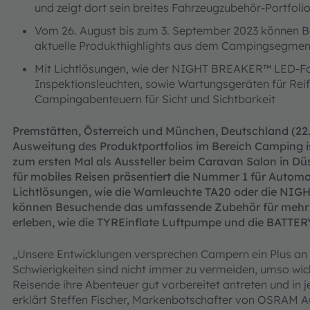
und zeigt dort sein breites Fahrzeugzubehör-Portfol
Vom 26. August bis zum 3. September 2023 können B
aktuelle Produkthighlights aus dem Campingsegmen
Mit Lichtlösungen, wie der NIGHT BREAKER™ LED-Fa
Inspektionsleuchten, sowie Wartungsgeräten für Re
Campingabenteuern für Sicht und Sichtbarkeit
Premstätten, Österreich und München, Deutschland (22.
Ausweitung des Produktportfolios im Bereich Camping 
zum ersten Mal als Aussteller beim Caravan Salon in Düs
für mobiles Reisen präsentiert die Nummer 1 für Automo
Lichtlösungen, wie die Warnleuchte TA20 oder die N
können Besuchende das umfassende Zubehör für mehr 
erleben, wie die TYREinflate Luftpumpe und die BATTERYs
„Unsere Entwicklungen versprechen Campern ein Plus an 
Schwierigkeiten sind nicht immer zu vermeiden, umso wic
Reisende ihre Abenteuer gut vorbereitet antreten und in j
erklärt Steffen Fischer, Markenbotschafter von OSRAM 