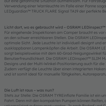
auf eine gefährliche Situation aufmerksam. Für Fahrzeuge
Verwendung einer Warnleuchte im Falle einer Panne sogar
LEDguardian™ TRUCK FLARE Signal TA19 der perfekte Beg
Licht dort, wo es gebraucht wird – OSRAM LEDinspect
Für eingehende Inspektionen am Camper braucht es vor a
an den schwer erreichbaren Stellen. Die OSRAM LEDinspect
optimale Sicht. Jede Leuchte ist individuell designt und e
ausklappbaren Lampenköpfen die Arbeit. Die OSRAM L
sorgt beispielsweise mit dem 60-Grad-Neigungswinkel für
Benutzerfreundlichkeit. Die OSRAM LEDinspect™ SLIM MA
Designs und der Multi-Winkel-Positionierung auch für die
Zudem verfügt die Leuchte über einen integrierten Haken
und ist somit ideal für manuelle Tätigkeiten, Autoreparat
Die Luft ist raus – was nun?
Stets zur Stelle: Die OSRAM TYREinflate Familie ist ein un
Fahrt. Denn mit den kompakten Pumpen können Reifen, a
unkompliziert aufgepumpt werden. Je nach Bedarf und Gr