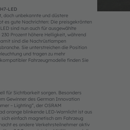
d H7-LED
nt, doch unbekannte und düstere
bt es gute Nachrichten: Die preisgekrönten
D sind nun auch für ausgewählte
230 Prozent höhere Helligkeit, während
 Damit sind die Nachrüstlampen
ranche. Sie unterstreichen die Position
leuchtung und tragen zu mehr
te kompatibler Fahrzeugmodelle finden Sie
ell für Sichtbarkeit sorgen. Besonders
t dem Gewinner des German Innovation
sumer – Lighting“, der OSRAM
 orange blinkende LED-Warnlicht ist aus
t sich einfach magnetisch am Fahrzeug
macht es andere Verkehrsteilnehmer aktiv