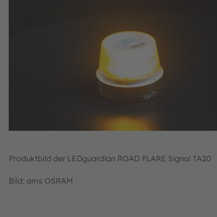
Produktbild der LEDguardian ROAD FLARE Signal TA20
Bild: ams OSRAM