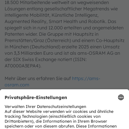
18.500 Mitarbeitende weltweit an wegweisenden
Lösungen entlang gesellschaftlicher Megatrends wie
intelligente Mobilität, Künstliche Intelligenz,
Augmented Reality, Smart Health und Robotik. Das
spiegelt sich in rund 12.000 erteilten und angemeldeten
Patenten wider. Die Gruppe mit Hauptsitz in
Premstätten/Graz (Österreich) und einem Co-Hauptsitz
in München (Deutschland) erzielte 2025 einen Umsatz
von 3,3 Milliarden Euro und ist als ams-OSRAM AG an
der SIX Swiss Exchange notiert (ISIN:
AT0000A3EPA4).
Mehr über uns erfahren Sie auf
https://ams-
osram.com
ams und OSRAM sind eingetragene Handelsmarken
der ams OSRAM Gruppe. Zusätzlich sind viele unserer
Produkte und Dienstleistungen angemeldete oder
eingetragene Handelsmarken der ams OSRAM
Gruppe. Alle übrigen hier genannten Namen von