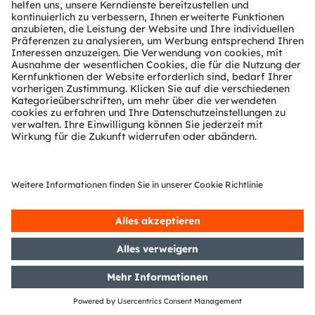
Unternehmen oder Produkten können Handelsmarken
oder eingetragene Handelsmarken ihrer jeweiligen
Inhaber sein.
ams OSRAM auf Social Media
folgen:
>LinkedIn
>YouTube
Media Relations
Andrea Gregori
Phone:
+89 6213-2519