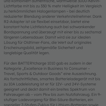
und kombiniert authentische, warmweiße 3000-Kelvin-
Lichtfarbe mit bis zu 330 % mehr Helligkeit im Vergleich
zu herkömmlichen Halogenlampen – bei deutlich
reduzierter Blendung anderer Verkehrsteilnehmer. Dank
R2-Adapter ist sie flexibel einsetzbar, bietet eine
konstant hohe Lichtleistung auch bei schwankender
Bordspannung und überzeugt mit einer bis zu sechsmal
längeren Lebensdauer. Damit wird sie zur idealen
Lösung für Oldtimer-Fans, die Wert auf originales
Erscheinungsbild, zeitgemäße Sicherheit und
langlebige Qualität legen.
Für den BATTERYcharge 1010 gab es zudem in der
Kategorie „Excellence in Business to Consumer –
Travel, Sports & Outdoor Goods“ eine Auszeichnung.
Als fortschrittliches, smartes Batterieladegerät mit bis
zu 10A Ladeleistung ist er für 12V- und 24V-Systeme
geeignet und deckt damit ein breites Spektrum von
Fahrzeugen ab – vom Pkw bis zum Nutzfahrzeug. Ein 9-
stufiger Ladevorgang für Blei-Säure-Batterien, ein
spezieller 7-Stufen-Zyklus für Lithium-Batterien sowie