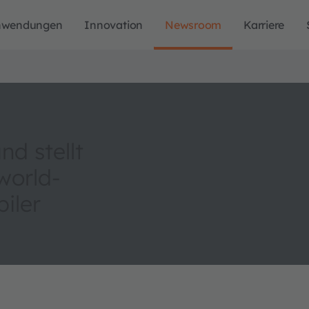
nwendungen
Innovation
Newsroom
Karriere
nd stellt
world-
iler