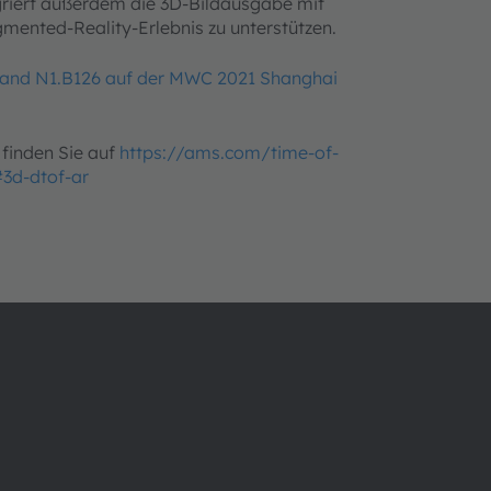
griert außerdem die 3D-Bildausgabe mit
mented-Reality-Erlebnis zu unterstützen.
and N1.B126 auf der MWC 2021 Shanghai
finden Sie auf
https://ams.com/time-of-
3d-dtof-ar
Über ams OSRAM
Support