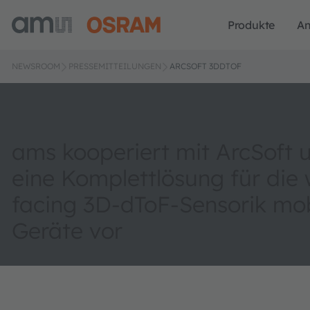
Produkte
A
NEWSROOM
PRESSEMITTEILUNGEN
ARCSOFT 3DDTOF
ams kooperiert mit ArcSoft u
eine Komplettlösung für die 
facing 3D-dToF-Sensorik mob
Geräte vor