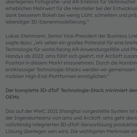
überlegenes Fotografie- und AR-Erlebnis für Verbraucher 
erheblichen Mehrwert für die Hersteller bei der Entwickl
dank besserem Bokeh bei wenig Licht, schnellem und prä
lebendiger 3D-Szenenmodellierung.“
Lukas Steinmann, Senior Vice-President der Business Lin
sagte dazu: „Wir sehen ein großes Potenzial für eine bre
Technologie für world-facing AR-Anwendungsfälle und P
Handys ab 2022. ams fühlt sich geehrt, mit ArcSoft zus
Position in diesem Markt einzunehmen. Durch die Kombi
erstklassiger Technologie-Stacks werden wir gemeinsam e
mobilen High-End-Plattformen ermöglichen.“
Der komplette 3D-dToF Technologie-Stack minimiert den
OEMs
Das auf der MWC 2021 Shanghai vorgestellte System ist d
der Ingenieurteams von ams und ArcSoft. ams geht davon
vollständig integrierten 3D-dToF-Sensorlösung produktion
Lösung überlegen sein wird. Die wichtigsten Merkmale si