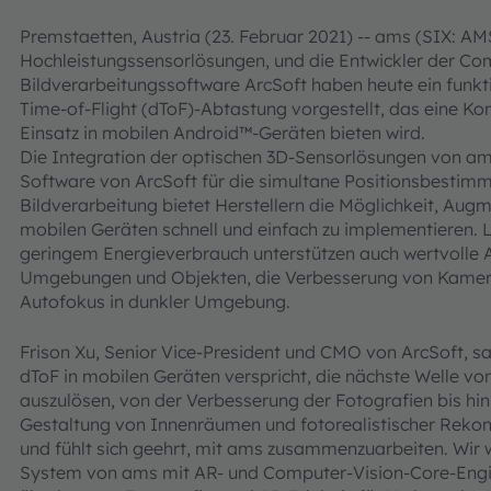
Premstaetten, Austria (23. Februar 2021) -- ams (SIX: AMS
Hochleistungssensorlösungen, und die Entwickler der Co
Bildverarbeitungssoftware ArcSoft haben heute ein funkt
Time-of-Flight (dToF)-Abtastung vorgestellt, das eine K
Einsatz in mobilen Android™-Geräten bieten wird.
Die Integration der optischen 3D-Sensorlösungen von ams
Software von ArcSoft für die simultane Positionsbestim
Bildverarbeitung bietet Herstellern die Möglichkeit, Aug
mobilen Geräten schnell und einfach zu implementieren.
geringem Energieverbrauch unterstützen auch wertvoll
Umgebungen und Objekten, die Verbesserung von Kamera
Autofokus in dunkler Umgebung.
Frison Xu, Senior Vice-President und CMO von ArcSoft, s
dToF in mobilen Geräten verspricht, die nächste Welle vo
auszulösen, von der Verbesserung der Fotografien bis hin
Gestaltung von Innenräumen und fotorealistischer Rekons
und fühlt sich geehrt, mit ams zusammenzuarbeiten. Wir 
System von ams mit AR- und Computer-Vision-Core-Engi