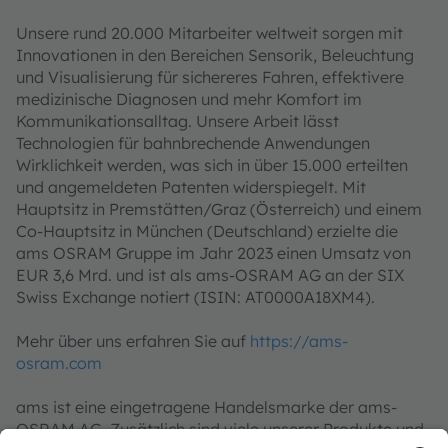
Unsere rund 20.000 Mitarbeiter weltweit sorgen mit
Innovationen in den Bereichen Sensorik, Beleuchtung
und Visualisierung für sichereres Fahren, effektivere
medizinische Diagnosen und mehr Komfort im
Kommunikationsalltag. Unsere Arbeit lässt
Technologien für bahnbrechende Anwendungen
Wirklichkeit werden, was sich in über 15.000 erteilten
und angemeldeten Patenten widerspiegelt. Mit
Hauptsitz in Premstätten/Graz (Österreich) und einem
Co-Hauptsitz in München (Deutschland) erzielte die
ams OSRAM Gruppe im Jahr 2023 einen Umsatz von
EUR 3,6 Mrd. und ist als ams-OSRAM AG an der SIX
Swiss Exchange notiert (ISIN: AT0000A18XM4).
Mehr über uns erfahren Sie auf
https://ams-
osram.com
ams ist eine eingetragene Handelsmarke der ams-
OSRAM AG. Zusätzlich sind viele unserer Produkte und