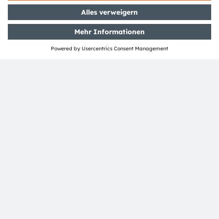
Media Relations
ams-OSRAM AG
Bernd Hops
Senior Vice President
Corporate Communications
T
+43 3136 500-0
press@ams-osram.com
Pressemitteilung
PDF
Herunterladen
TEILEN: