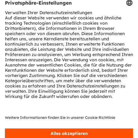
Dienstleistungen angemeldete oder eingetragene
Handelsmarken der ams OSRAM Gruppe. Alle übrigen
hier genannten Namen von Unternehmen oder
Produkten können Handelsmarken oder eingetragene
Handelsmarken ihrer jeweiligen Inhaber sein.
ams OSRAM social
media:
>Twitter
>LinkedIn
>Facebook
>YouTube
Kontakt
Investor Relations
ams-OSRAM AG
Dr Juergen Rebel
Senior Vice President
Investor Relations
T:
+43 3136 500-0
investor@ams-osram.com