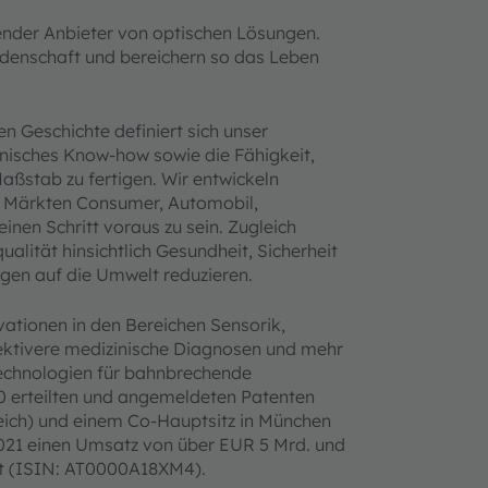
ender Anbieter von optischen Lösungen.
eidenschaft und bereichern so das Leben
n Geschichte definiert sich unser
hnisches Know-how sowie die Fähigkeit,
aßstab zu fertigen. Wir entwickeln
n Märkten Consumer, Automobil,
nen Schritt voraus zu sein. Zugleich
alität hinsichtlich Gesundheit, Sicherheit
gen auf die Umwelt reduzieren.
vationen in den Bereichen Sensorik,
ffektivere medizinische Diagnosen und mehr
Technologien für bahnbrechende
0 erteilten und angemeldeten Patenten
reich) und einem Co-Hauptsitz in München
021 einen Umsatz von über EUR 5 Mrd. und
rt (ISIN: AT0000A18XM4).