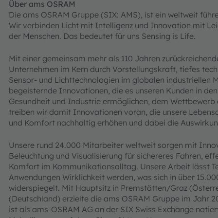
Über ams OSRAM
Die ams OSRAM Gruppe (SIX: AMS), ist ein weltweit führ
Wir verbinden Licht mit Intelligenz und Innovation mit L
der Menschen. Das bedeutet für uns Sensing is Life.
Mit einer gemeinsam mehr als 110 Jahren zurückreichende
Unternehmen im Kern durch Vorstellungskraft, tiefes tec
Sensor- und Lichttechnologien im globalen industriellen M
begeisternde Innovationen, die es unseren Kunden in de
Gesundheit und Industrie ermöglichen, dem Wettbewerb ei
treiben wir damit Innovationen voran, die unsere Lebensqu
und Komfort nachhaltig erhöhen und dabei die Auswirkun
Unsere rund 24.000 Mitarbeiter weltweit sorgen mit Inno
Beleuchtung und Visualisierung für sichereres Fahren, e
Komfort im Kommunikationsalltag. Unsere Arbeit lässt 
Anwendungen Wirklichkeit werden, was sich in über 15.00
widerspiegelt. Mit Hauptsitz in Premstätten/Graz (Öster
(Deutschland) erzielte die ams OSRAM Gruppe im Jahr 2
ist als ams-OSRAM AG an der SIX Swiss Exchange notie