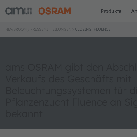
Produkte
A
NEWSROOM
PRESSEMITTEILUNGEN
CLOSING_FLUENCE
ams OSRAM gibt den Abschl
Verkaufs des Geschäfts mit
Beleuchtungssystemen für d
Pflanzenzucht Fluence an Si
bekannt