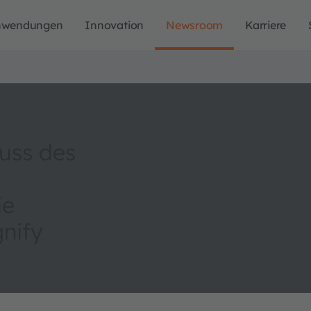
nwendungen
Innovation
Newsroom
Karriere
uss des
ie
gnify