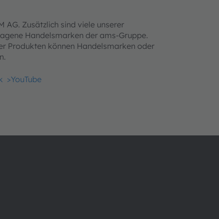
G. Zusätzlich sind viele unserer
tragene Handelsmarken der ams-Gruppe.
der Produkten können Handelsmarken oder
n.
k
>YouTube
Über ams OSRAM
Support