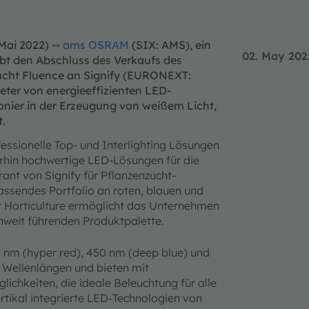
Mai 2022) --
ams OSRAM
(SIX: AMS), ein
02. May 202
ibt den Abschluss des Verkaufs des
ucht Fluence an Signify (EURONEXT:
eter von energieeffizienten LED-
onier in der Erzeugung von weißem Licht,
.
fessionelle Top- und Interlighting Lösungen
hin hochwertige LED-Lösungen für die
ant von Signify für Pflanzenzucht-
sendes Portfolio an roten, blauen und
ür Horticulture ermöglicht das Unternehmen
weit führenden Produktpalette.
 nm (hyper red), 450 nm (deep blue) und
n Wellenlängen und bieten mit
ichkeiten, die ideale Beleuchtung für alle
rtikal integrierte LED-Technologien von