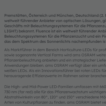
Premstätten, Österreich und München, Deutschland (2. 
weltweit führender Anbieter von optischen Lösungen, g
Geschäfts mit Beleuchtungssystemen für die Pflanzenz
LIGHT) bekannt. Fluence ist ein weltweit führender Anbi
Beleuchtungssystemen für die Pflanzenzucht und ein Pi
das dem Spektrum des Sonnenlichts nachempfunden ist
Als Marktführer in dem Bereich Horticulture-LEDs für pro
sowie sogenannte Vertical Farms wird ams OSRAM weiter
Pflanzenbeleuchtung anbieten und ein strategischer Liefer
Anwendungen bleiben. ams OSRAM verfügt über ein umfas
weißen LEDs. Als ein Innovationsführer bei roten LEDs f
herausragende Effizienzwerte im Rahmen seiner branchen
Die High- und Mid-Power LED-Familien umfassen mit 660
730 nm (far red) alle für das Pflanzenwachstum wichtige
Abstrahlwinkeln von 80°, 120° und 150° verschiedene Mögl
Arten von Kulturpflanzen zu finden. ams OSRAM bietet ve