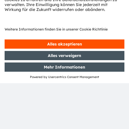
Telefonnummer:
+43 3136 500-0
E-Mail:
investor@ams-osram.com
Media Relations
Bernd Hops
Senior Vice President
Corporate Communications
Telefonnummer:
+43 3136 500-0
E-Mail:
press@ams-osram.com
TEILEN: