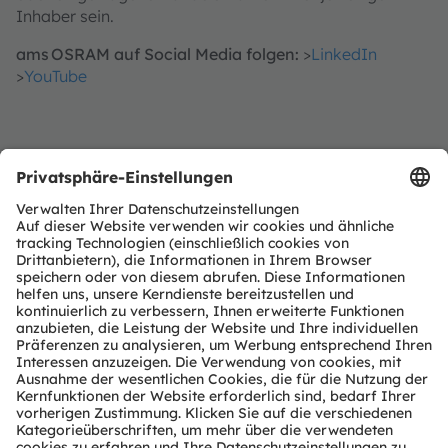
Inhaber sein.
ams OSRAM auf Social Media folgen:
>
LinkedIn
>
YouTube
Investor Relations
Dr. Juergen Rebel
Senior Vice President
Investor Relations