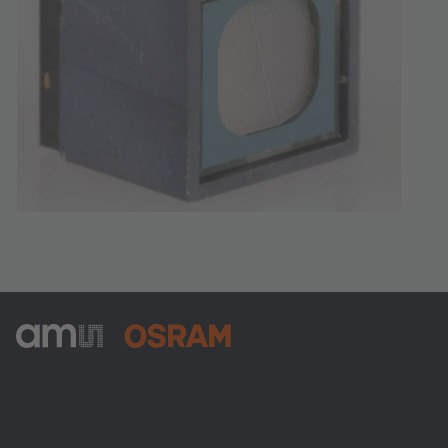
ams-OSRAM AG
Tobelbader Straße 30
8141 Premstaetten