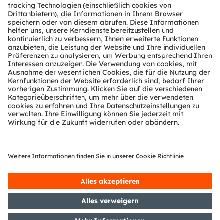
Kundenanfragen
Technischer Support
Partner Netzwerk
Whistleblowing
© 2026 ams-OSRAM AG. All rights reserved.
Datenschutzerklärung
Nutzungsbedingungen
Terms of Trade
Impressum
Cookie Policy
AI Policy
粤ICP备10066670号