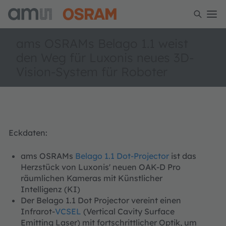
ams OSRAMs Belago 1.1 weist
den Weg für Luxonis neues 3D-
Vision-System für Roboter
Eckdaten:
ams OSRAMs
Belago 1.1 Dot-Projector
ist das
Herzstück von Luxonis' neuen OAK-D Pro
räumlichen Kameras mit Künstlicher
Intelligenz (KI)
Der Belago 1.1 Dot Projector vereint einen
Infrarot-
VCSEL
(Vertical Cavity Surface
Emitting Laser) mit fortschrittlicher Optik, um