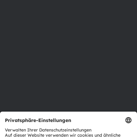
Austria
Phone:
+43 3136 500-0
Über ams OSRAM
Newsroom
Investor Relations
Nachhaltigkeit
Standorte & Distribution
Karriere
Barrierefreiheit
Support
Produkt Selektor
Download Center
Tools