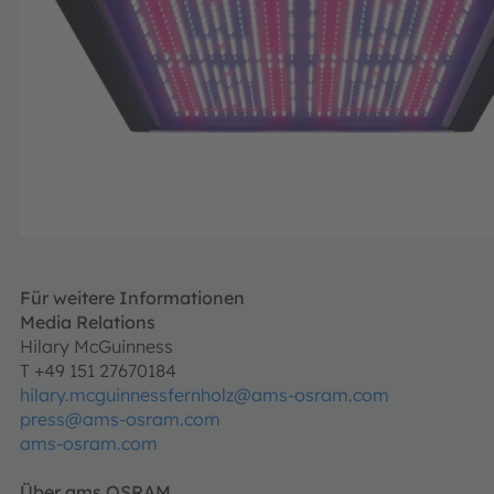
Für weitere Informationen
Media Relations
Hilary McGuinness
T +49 151 27670184
hilary.mcguinnessfernholz@ams-osram.com
press@ams-osram.com
ams-osram.com
Über ams OSRAM