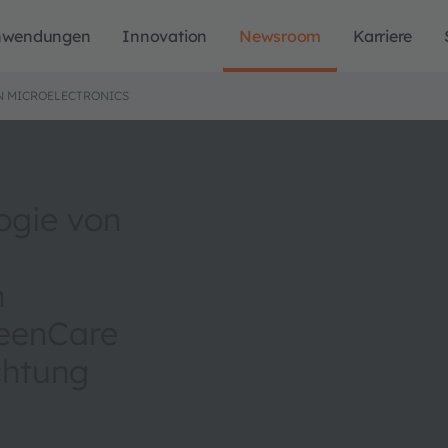
nwendungen
Innovation
Newsroom
Karriere
N MICROELECTRONICS
ogie von
n
reenCare
chtung