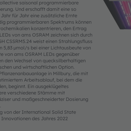
Collective saisonal programmierbare
erung. Und erschafft damit eine so
 Jahr für Jahr eine zusätzliche Ernte
ändig programmierbaren Spektrums können
tochemikalien konzentrieren, den Ertrag
. LEDs von ams OSRAM zeichnen sich durch
H CSSRM5.24 weist einen Strahlungsfluss
 5,83 µmol/s bei einer Lichtausbeute von
beute von ams OSRAM LEDs gegenüber
den Wechsel von quecksilberhaltigen
schen und wirtschaftlichen Option.
 Pflanzenanbauanlage in Millbury, die mit
imiertem Arbeitsablauf, bei dem die
en, beginnt. Ein ausgeklügeltes
ere verschiedene Stämme mit
äziser und maßgeschneiderter Dosierung
.
 von der International Solid State
en Innovationen des Jahres 2022