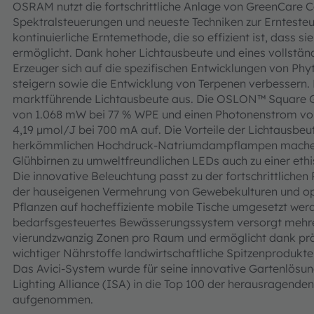
OSRAM nutzt die fortschrittliche Anlage von GreenCare 
Spektralsteuerungen und neueste Techniken zur Erntesteu
kontinuierliche Erntemethode, die so effizient ist, dass sie
ermöglicht. Dank hoher Lichtausbeute und eines vollst
Erzeuger sich auf die spezifischen Entwicklungen von Phy
steigern sowie die Entwicklung von Terpenen verbessern
marktführende Lichtausbeute aus. Die OSLON™ Square G
von 1.068 mW bei 77 % WPE und einen Photonenstrom von
4,19 µmol/J bei 700 mA auf. Die Vorteile der Lichtaus
herkömmlichen Hochdruck-Natriumdampflampen machen 
Glühbirnen zu umweltfreundlichen LEDs auch zu einer ethi
Die innovative Beleuchtung passt zu der fortschrittlichen
der hauseigenen Vermehrung von Gewebekulturen und opt
Pflanzen auf hocheffiziente mobile Tische umgesetzt werd
bedarfsgesteuertes Bewässerungssystem versorgt mehr
vierundzwanzig Zonen pro Raum und ermöglicht dank pr
wichtiger Nährstoffe landwirtschaftliche Spitzenprodukte
Das Avici-System wurde für seine innovative Gartenlösung
Lighting Alliance (ISA) in die Top 100 der herausragend
aufgenommen.