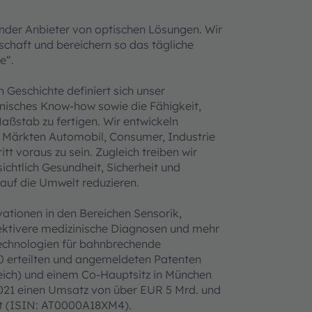
nder Anbieter von optischen Lösungen. Wir
schaft und bereichern so das tägliche
e“.
Geschichte definiert sich unser
hnisches Know-how sowie die Fähigkeit,
aßstab zu fertigen. Wir entwickeln
n Märkten Automobil, Consumer, Industrie
 voraus zu sein. Zugleich treiben wir
ichtlich Gesundheit, Sicherheit und
auf die Umwelt reduzieren.
ationen in den Bereichen Sensorik,
ffektivere medizinische Diagnosen und mehr
Technologien für bahnbrechende
0 erteilten und angemeldeten Patenten
reich) und einem Co-Hauptsitz in München
021 einen Umsatz von über EUR 5 Mrd. und
rt (ISIN: AT0000A18XM4).