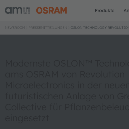
Produkte
A
NEWSROOM
PRESSEMITTEILUNGEN
OSLON TECHNOLOGY REVOLUTIO
Modernste OSLON™ Technol
ams OSRAM von Revolution
Microelectronics in der neue
futuristischen Anlage von G
Collective für Pflanzenbeleu
eingesetzt