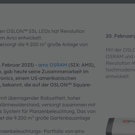
en OSLON™ SSL LEDs hat Revolution
20. Februar
 Avici entwickelt.
ersorgt die 9.200 m² große Anlage von
Mit der OSL
OSRAM und 
Revolution M
 Februar 2023) -
ams OSRAM
(SIX: AMS),
hochmoderne
en, gab heute seine Zusammenarbeit im
entwickelt.
tronics, einem US-amerikanischen
au, bekannt, die auf der OSLON™ Square-
it überragender Robustheit, hoher
m Wärmewiderstand, versorgt zusammen mit
s System für Planzenbeleuchtung. Das von
htet die 9.200 m² große Gartenbauanlage
nzenbeleuchtungs- Portfolio von ams