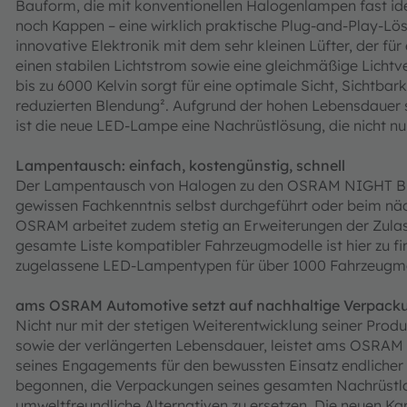
Bauform, die mit konventionellen Halogenlampen fast iden
noch Kappen – eine wirklich praktische Plug-and-Play-Lö
innovative Elektronik mit dem sehr kleinen Lüfter, der 
einen stabilen Lichtstrom sowie eine gleichmäßige Lichtve
bis zu 6000 Kelvin sorgt für eine optimale Sicht, Sichtbar
reduzierten Blendung². Aufgrund der hohen Lebensdauer
ist die neue LED-Lampe eine Nachrüstlösung, die nicht nur
Lampentausch: einfach, kostengünstig, schnell
Der Lampentausch von Halogen zu den OSRAM NIGHT B
gewissen Fachkenntnis selbst durchgeführt oder beim nä
OSRAM arbeitet zudem stetig an Erweiterungen der Zu
gesamte Liste kompatibler Fahrzeugmodelle ist hier zu 
zugelassene LED-Lampentypen für über 1000 Fahrzeugmo
ams OSRAM Automotive setzt auf nachhaltige Verpack
Nicht nur mit der stetigen Weiterentwicklung seiner Prod
sowie der verlängerten Lebensdauer, leistet ams OSRAM 
seines Engagements für den bewussten Einsatz endlich
begonnen, die Verpackungen seines gesamten Nachrüstl
umweltfreundliche Alternativen zu ersetzen. Die neuen Kar