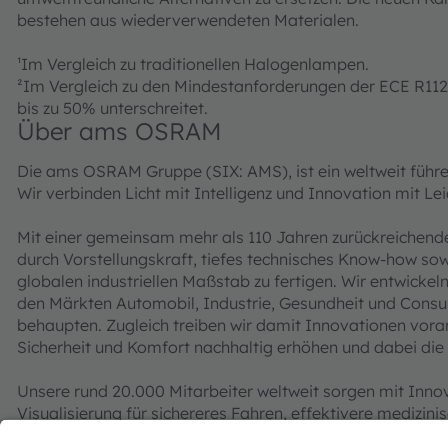
bestehen aus wiederverwendeten Materialen.
¹Im Vergleich zu traditionellen Halogenlampen.
²Im Vergleich zu den Mindestanforderungen der ECE R11
bis zu 50% unterschreitet.
Über ams OSRAM
Die ams OSRAM Gruppe (SIX: AMS), ist ein weltweit führe
Wir verbinden Licht mit Intelligenz und Innovation mit 
Mit einer gemeinsam mehr als 110 Jahren zurückreichende
durch Vorstellungskraft, tiefes technisches Know-how sow
globalen industriellen Maßstab zu fertigen. Wir entwicke
den Märkten Automobil, Industrie, Gesundheit und Cons
behaupten. Zugleich treiben wir damit Innovationen voran
Sicherheit und Komfort nachhaltig erhöhen und dabei die
Unsere rund 20.000 Mitarbeiter weltweit sorgen mit Inno
Visualisierung für sichereres Fahren, effektivere medizi
Kommunikationsalltag. Unsere Arbeit lässt Technologien