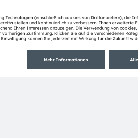
ten widerspiegelt. Mit Hauptsitz in Premstätten/Graz
hland) erzielte die ams OSRAM Gruppe im Jahr 2023
 an der SIX Swiss Exchange notiert (ISIN:
G. Zusätzlich sind viele unserer Produkte und
lsmarken der ams OSRAM Gruppe. Alle übrigen hier
nen Handelsmarken oder eingetragene Handelsmarken