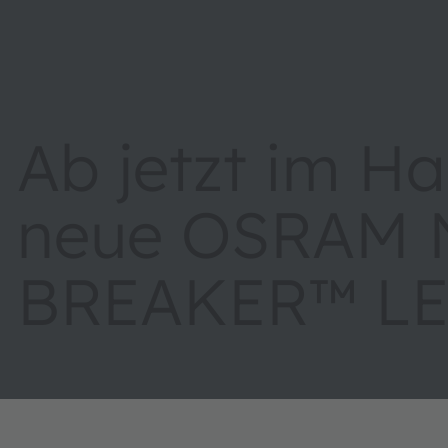
Ab jetzt im Ha
neue OSRAM 
BREAKER™ LE