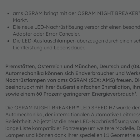
ams OSRAM bringt mit der OSRAM NIGHT BREAKER™ L
Markt.
Die neue LED-Nachrüstlösung verspricht einen besond
Adapter oder Error Canceler.
Die LED-Austauschlampen überzeugen durch einen seh
Lichtleistung und Lebensdauer.
Premstätten, Österreich und München, Deutschland (08.
Automechanika können sich Endverbraucher und Werkstä
Nachrüstlampen von ams OSRAM (SIX: AMS) freuen.
beeindruckt mit ihrer äußerst einfachen Installation, ih
sowie einem 60 Prozent geringerem Energieverbrauch¹.
Die OSRAM NIGHT BREAKER™ LED SPEED H7 wurde der Öff
Automechanika, der internationalen Automotive Leitmesse 
Beliebtheit. Ab jetzt ist die neue LED-Nachrüstlösung vo
lange Liste kompatibler Fahrzeuge um weitere Modelle. Di
Lampen und können dank ihrer speziellen 1:1 Geometrie s