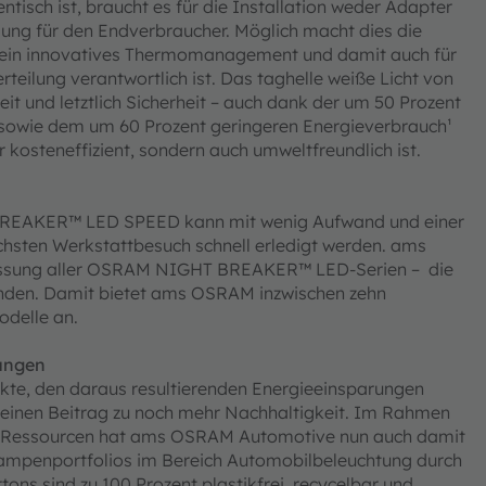
tisch ist, braucht es für die Installation weder Adapter
sung für den Endverbraucher. Möglich macht dies die
für ein innovatives Thermomanagement und damit auch für
rteilung verantwortlich ist. Das taghelle weiße Licht von
keit und letztlich Sicherheit – auch dank der um 50 Prozent
 sowie dem um 60 Prozent geringeren Energieverbrauch¹
 kosteneffizient, sondern auch umweltfreundlich ist.
REAKER™ LED SPEED kann mit wenig Aufwand und einer
chsten Werkstattbesuch schnell erledigt werden. ams
lassung aller OSRAM NIGHT BREAKER™ LED-Serien – die
finden. Damit bietet ams OSRAM inzwischen zehn
delle an.
ungen
ukte, den daraus resultierenden Energieeinsparungen
einen Beitrag zu noch mehr Nachhaltigkeit. Im Rahmen
er Ressourcen hat ams OSRAM Automotive nun auch damit
ampenportfolios im Bereich Automobilbeleuchtung durch
tons sind zu 100 Prozent plastikfrei, recycelbar und