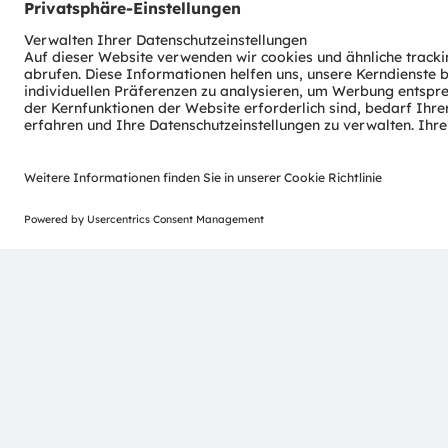
was sich in über 15.000 erteilten und angemeldeten Paten
(Österreich) und einem Co-Hauptsitz in München (Deutsc
einen Umsatz von EUR 3,6 Mrd. und ist als ams-OSRAM AG
AT0000A3EPA4).
Mehr über uns erfahren Sie auf
https://ams-osram.com
ams ist eine eingetragene Handelsmarke der ams-OSRAM A
Dienstleistungen angemeldete oder eingetragene Hande
genannten Namen von Unternehmen oder Produkten kön
ihrer jeweiligen Inhaber sein.
ams OSRAM social media:
>LinkedIn
>YouTube