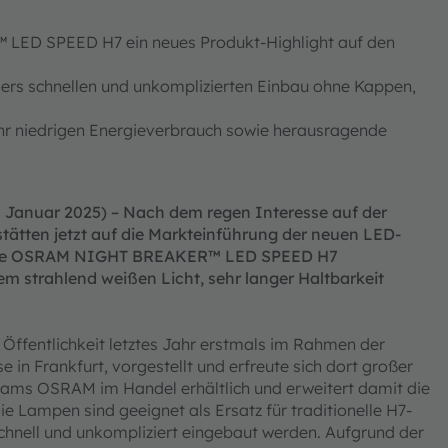
ED SPEED H7 ein neues Produkt-Highlight auf den
ers schnellen und unkomplizierten Einbau ohne Kappen,
r niedrigen Energieverbrauch sowie herausragende
 Januar 2025) – Nach dem regen Interesse auf der
tten jetzt auf die Markteinführung der neuen LED-
 Die OSRAM NIGHT BREAKER™ LED SPEED H7
rem strahlend weißen Licht, sehr langer Haltbarkeit
entlichkeit letztes Jahr erstmals im Rahmen der
in Frankfurt, vorgestellt und erfreute sich dort großer
n ams OSRAM im Handel erhältlich und erweitert damit die
e Lampen sind geeignet als Ersatz für traditionelle H7-
chnell und unkompliziert eingebaut werden. Aufgrund der