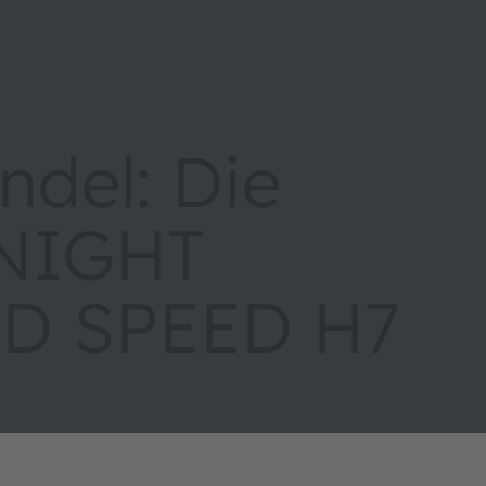
ndel: Die
NIGHT
D SPEED H7