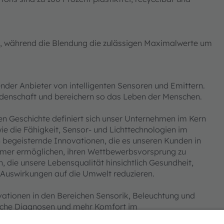
2, während die Blendung die zulässigen Maximalwerte um
nder Anbieter von intelligenten Sensoren und Emittern.
Leidenschaft und bereichern so das Leben der Menschen.
n Geschichte definiert sich unser Unternehmen im Kern
ie die Fähigkeit, Sensor- und Lichttechnologien im
ln begeisternde Innovationen, die es unseren Kunden in
umer ermöglichen, ihren Wettbewerbsvorsprung zu
, die unsere Lebensqualität hinsichtlich Gesundheit,
 Auswirkungen auf die Umwelt reduzieren.
vationen in den Bereichen Sensorik, Beleuchtung und
nische Diagnosen und mehr Komfort im
 für bahnbrechende Anwendungen Wirklichkeit werden,