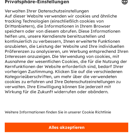
Produkt Selektor
Download Center
Tools
Kundenanfragen
Technischer Support
Partner Netzwerk
Whistleblowing
© 2026 ams-OSRAM AG. All rights reserved.
Datenschutzerklärung
Nutzungsbedingungen
Terms of Trade
Impressum
Cookie Policy
AI Policy
粤ICP备10066670号