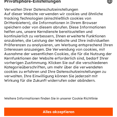
Download Center
Tools
Kundenanfragen
Technischer Support
Partner Netzwerk
Whistleblowing
© 2026 ams-OSRAM AG. All rights reserved.
Datenschutzerklärung
Nutzungsbedingungen
Terms of Trade
Impressum
Cookie Policy
AI Policy
粤ICP备10066670号