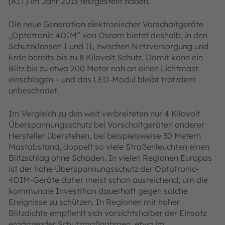
(KIT) im Jahr 2013 festgestellt haben.
Die neue Generation elektronischer Vorschaltgeräte
„Optotronic 4DIM“ von Osram bietet deshalb, in den
Schutzklassen I und II, zwischen Netzversorgung und
Erde bereits bis zu 8 Kilovolt Schutz. Damit kann ein
Blitz bis zu etwa 200 Meter nah an einen Lichtmast
einschlagen – und das LED-Modul bleibt trotzdem
unbeschadet.
Im Vergleich zu den weit verbreiteten nur 4 Kilovolt
Überspannungsschutz bei Vorschaltgeräten anderer
Hersteller überstehen, bei beispielsweise 30 Metern
Mastabstand, doppelt so viele Straßenleuchten einen
Blitzschlag ohne Schaden. In vielen Regionen Europas
ist der hohe Überspannungsschutz der Optotronic-
4DIM-Geräte daher meist schon ausreichend, um die
kommunale Investition dauerhaft gegen solche
Ereignisse zu schützen. In Regionen mit hoher
Blitzdichte empfiehlt sich vorsichtshalber der Einsatz
ergänzender Schutzmaßnahmen, etwa im