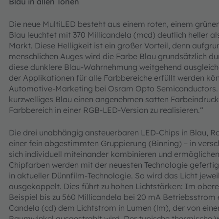
Blau in allen Tönen
Die neue MultiLED besteht aus einem roten, einem grün
Blau leuchtet mit 370 Millicandela (mcd) deutlich heller
Markt. Diese Helligkeit ist ein großer Vorteil, denn aufgr
menschlichen Auges wird die Farbe Blau grundsätzlich 
diese dunklere Blau-Wahrnehmung weitgehend ausgleiche
der Applikationen für alle Farbbereiche erfüllt werden kö
Automotive-Marketing bei Osram Opto Semiconductors. 
kurzwelliges Blau einen angenehmen satten Farbeindruck e
Farbbereich in einer RGB-LED-Version zu realisieren.“
Die drei unabhängig ansteuerbaren LED-Chips in Blau, Ro
einer fein abgestimmten Gruppierung (Binning) – in versc
sich individuell miteinander kombinieren und ermöglichen
Chipfarben werden mit der neuesten Technologie gefertigt
in aktueller Dünnfilm-Technologie. So wird das Licht jewe
ausgekoppelt. Dies führt zu hohen Lichtstärken: Im obe
Beispiel bis zu 560 Millicandela bei 20 mA Betriebsstrom e
Candela (cd) dem Lichtstrom in Lumen (lm), der von einer
Raumwinkel ausgestrahlt wird. Der typische thermische 