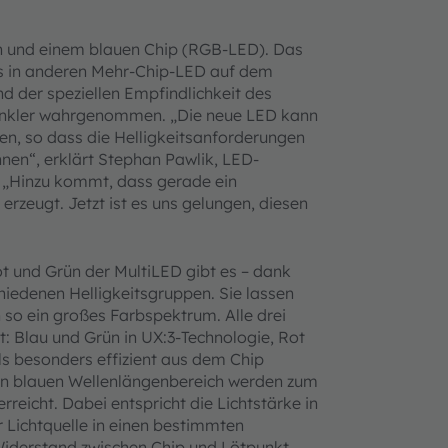
en und einem blauen Chip (RGB-LED). Das
 als in anderen Mehr-Chip-LED auf dem
und der speziellen Empfindlichkeit des
dunkler wahrgenommen. „Die neue LED kann
n, so dass die Helligkeitsanforderungen
nnen“, erklärt Stephan Pawlik, LED-
„Hinzu kommt, dass gerade ein
rzeugt. Jetzt ist es uns gelungen, diesen
t und Grün der MultiLED gibt es – dank
hiedenen Helligkeitsgruppen. Sie lassen
 so ein großes Farbspektrum. Alle drei
: Blau und Grün in UX:3-Technologie, Rot
ils besonders effizient aus dem Chip
ren blauen Wellenlängenbereich werden zum
rreicht. Dabei entspricht die Lichtstärke in
 Lichtquelle in einen bestimmten
Widerstand zwischen Chip und Lötpunkt