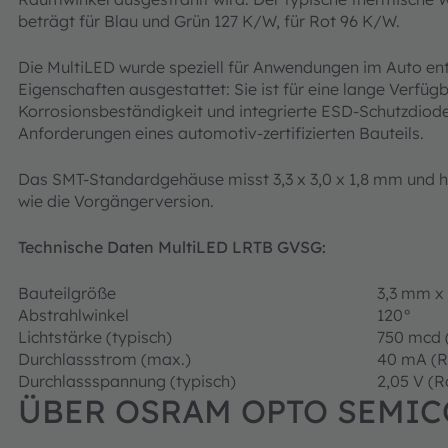
beträgt für Blau und Grün 127 K/W, für Rot 96 K/W.
Die MultiLED wurde speziell für Anwendungen im Auto en
Eigenschaften ausgestattet: Sie ist für eine lange Verfüg
Korrosionsbeständigkeit und integrierte ESD-Schutzdioden (
Anforderungen eines automotiv-zertifizierten Bauteils.
Das SMT-Standardgehäuse misst 3,3 x 3,0 x 1,8 mm und ha
wie die Vorgängerversion.
Technische Daten MultiLED LRTB GVSG:
Bauteilgröße
3,3 mm x
Abstrahlwinkel
120°
Lichtstärke (typisch)
750 mcd (
Durchlassstrom (max.)
40 mA (Ro
Durchlassspannung (typisch)
2,05 V (R
ÜBER OSRAM OPTO SEMI