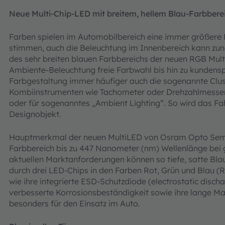
Neue Multi-Chip-LED mit breitem, hellem Blau-Farbbere
Farben spielen im Automobilbereich eine immer größere 
stimmen, auch die Beleuchtung im Innenbereich kann zun
des sehr breiten blauen Farbbereichs der neuen RGB Mult
Ambiente-Beleuchtung freie Farbwahl bis hin zu kundensp
Farbgestaltung immer häufiger auch die sogenannte Clust
Kombiinstrumenten wie Tachometer oder Drehzahlmesser, 
oder für sogenanntes „Ambient Lighting“. So wird das F
Designobjekt.
Hauptmerkmal der neuen MultiLED von Osram Opto Semico
Farbbereich bis zu 447 Nanometer (nm) Wellenlänge bei gl
aktuellen Marktanforderungen können so tiefe, satte Bla
durch drei LED-Chips in den Farben Rot, Grün und Blau (
wie ihre integrierte ESD-Schutzdiode (electrostatic discha
verbesserte Korrosionsbeständigkeit sowie ihre lange M
besonders für den Einsatz im Auto.