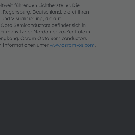
tweit führenden Lichthersteller. Die
Regensburg, Deutschland, bietet ihren
und Visualisierung, die auf
 Opto Semiconductors befindet sich in
Firmensitz der Nordamerika-Zentrale in
n Hongkong. Osram Opto Semiconductors
hr Informationen unter
www.osram-os.com
.
Über ams OSRAM
Support