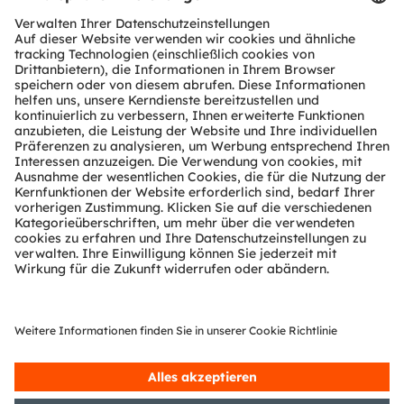
Download Center
Tools
Kundenanfragen
Technischer Support
Partner Netzwerk
Whistleblowing
© 2026 ams-OSRAM AG. All rights reserved.
Datenschutzerklärung
Nutzungsbedingungen
Terms of Trade
Impressum
Cookie Policy
AI Policy
粤ICP备10066670号