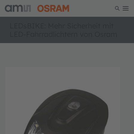
LEDsBIKE: Mehr Sicherheit mit
LED-Fahrradlichtern von Osram