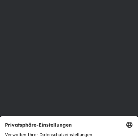
8141 Premstaetten
Austria
Phone:
+43 3136 500-0
Über ams OSRAM
Newsroom
Investor Relations
Nachhaltigkeit
Standorte & Distribution
Karriere
Barrierefreiheit
Support
Produkt Selektor
Download Center