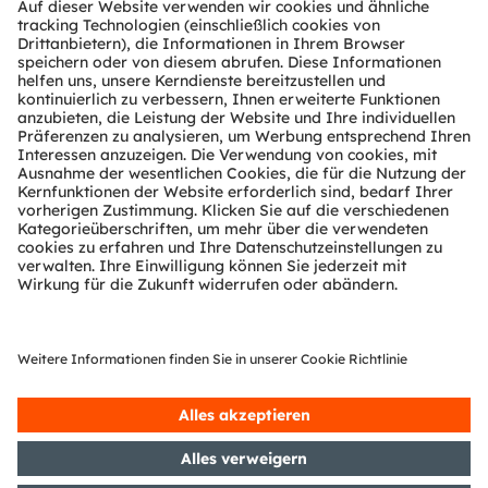
Tools
Kundenanfragen
Technischer Support
Partner Netzwerk
Whistleblowing
© 2026 ams-OSRAM AG. All rights reserved.
Datenschutzerklärung
Nutzungsbedingungen
Terms of Trade
Impressum
Cookie Policy
AI Policy
粤ICP备10066670号