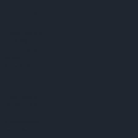
Über ams OSRAM
Newsroom
Investor Relations
Nachhaltigkeit
Standorte & Distribution
Karriere
Barrierefreiheit
Support
Produkt Selektor
Download Center
Tools
Kundenanfragen
Technischer Support