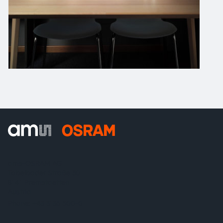
ams-OSRAM AG
Tobelbader Straße 30
8141 Premstaetten
Austria
Phone:
+43 3136 500-0