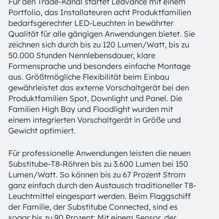
Für den Trade-Kanal startet Ledvance mit einem
Portfolio, das Installateuren acht Produktfamilien
bedarfsgerechter LED-Leuchten in bewährter
Qualität für alle gängigen Anwendungen bietet. Sie
zeichnen sich durch bis zu 120 Lumen/Watt, bis zu
50.000 Stunden Nennlebensdauer, klare
Formensprache und besonders einfache Montage
aus. Größtmögliche Flexibilität beim Einbau
gewährleistet das externe Vorschaltgerät bei den
Produktfamilien Spot, Downlight und Panel. Die
Familien High Bay und Floodlight wurden mit
einem integrierten Vorschaltgerät in Größe und
Gewicht optimiert.
Für professionelle Anwendungen leisten die neuen
Substitube-T8-Röhren bis zu 3.600 Lumen bei 150
Lumen/Watt. So können bis zu 67 Prozent Strom
ganz einfach durch den Austausch traditioneller T8-
Leuchtmittel eingespart werden. Beim Flaggschiff
der Familie, der Substitube Connected, sind es
sogar bis zu 90 Prozent: Mit einem Sensor, der