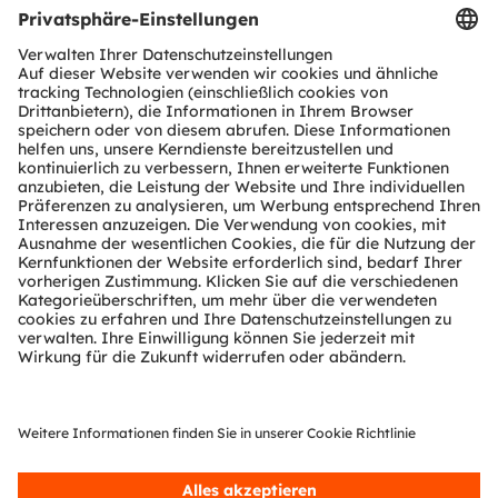
Produkt Selektor
Download Center
Tools
Kundenanfragen
Technischer Support
Partner Netzwerk
Whistleblowing
© 2026 ams-OSRAM AG. All rights reserved.
Datenschutzerklärung
Nutzungsbedingungen
Terms of Trade
Impressum
Cookie Policy
AI Policy
粤ICP备10066670号