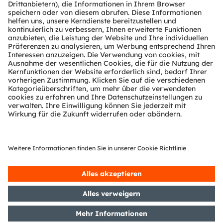
Kundenanfragen
Technischer Support
Partner Netzwerk
Whistleblowing
© 2026 ams-OSRAM AG. All rights reserved.
Datenschutzerklärung
Nutzungsbedingungen
Terms of Trade
Impressum
Cookie Policy
AI Policy
粤ICP备10066670号