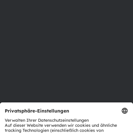
Phone:
+43 3136 500-0
Über ams OSRAM
Newsroom
Investor Relations
Nachhaltigkeit
Standorte & Distribution
Karriere
Barrierefreiheit
Support
Produkt Selektor
Download Center
Tools