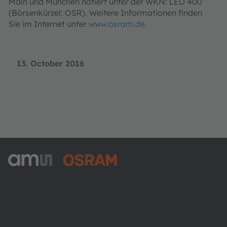
Main und München notiert unter der WKN: LED 400
(Börsenkürzel: OSR). Weitere Informationen finden
Sie im Internet unter
www.osram.de
.
13. October 2016
ams-OSRAM AG
Tobelbader Straße 30
8141 Premstaetten
Austria