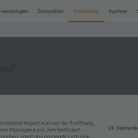
nwendungen
Innovation
Newsroom
Karriere
 auf
ernational Airport kurz vor der Eröffnung.
23. Septemb
ionen Passagiere pro Jahr befördert
achen, spielt das passende Licht eine