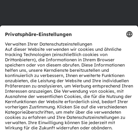
Barrierefreiheit
Support
Produkt Selektor
Download Center
Tools
Kundenanfragen
Technischer Support
Partner Netzwerk
Whistleblowing
© 2026 ams-OSRAM AG. All rights reserved.