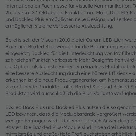
internationalen Fachmesse für visuelle Kommunikation, 
25. bis zum 27. Oktober in Frankfurt am Main. Die LED-M
und Backled Plus ermöglichen neue Designs und senken d
ermöglichen sie eine verbesserte Ausleuchtung.
Bereits seit der Viscom 2010 bietet Osram LED-Lichtwerb
Back und Boxled Side werden für die Beleuchtung von Leu
eingesetzt, Backled für die Hinterleuchtung von Profilbuc
zahlreichen Punkten verbessert: Mehr Designfreiheit wird
die Option, als kleinste Einheit ein einzelnes Modul zu b
eine bessere Ausleuchtung durch eine höhere Effizienz – 
erkennen ist die neue Produktgeneration am Namenszusatz
Zukunft beide Produkte – also Boxled Side und Boxled Si
Produkten wird ausschließlich die Plus-Variante verfügbar
Boxled Back Plus und Backled Plus nutzen die so genannt
LED bewirken, dass die Modulabstände vergrößert werde
weniger homogen wird – das spart je nach Anwendung bi
Kosten. Die Backled Plus-Module sind in den drei Leistung
mittelgroße und große/tiefe Profilbuchstaben erhältlich