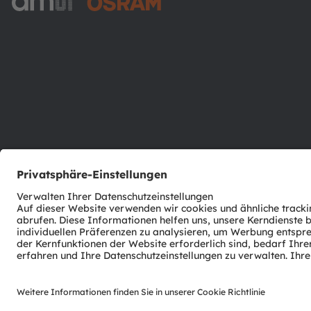
ams-OSRAM AG
Tobelbader Straße 30
8141 Premstaetten
Austria
Phone:
+43 3136 500-0
© 2026 ams-OSRAM AG. All rights reserved.