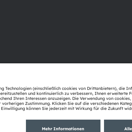
Über ams OSRAM
Support
Newsroom
Produkt Sele
Investor Relations
Download Ce
Nachhaltigkeit
Tools
Standorte & Distribution
Kundenanfr
Karriere
Technischer 
Barrierefreiheit
Partner Net
Whistleblowi
Datenschutzerklärung
Nutzungsbedingungen
Terms of 
Cookie Policy
AI Policy
粤ICP备10066670号