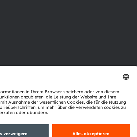
ktor
nter
agen
Support
zwerk
ng
Trade
Impressum