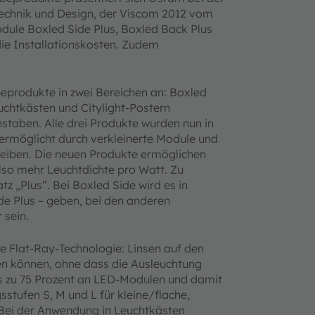
Technik und Design, der Viscom 2012 vom
odule Boxled Side Plus, Boxled Back Plus
ie Installationskosten. Zudem
eprodukte in zwei Bereichen an: Boxled
chtkästen und Citylight-Postern
hstaben. Alle drei Produkte wurden nun in
 ermöglicht durch verkleinerte Module und
etreiben. Die neuen Produkte ermöglichen
also mehr Leuchtdichte pro Watt. Zu
 „Plus“. Bei Boxled Side wird es in
de Plus – geben, bei den anderen
 sein.
e Flat-Ray-Technologie: Linsen auf den
n können, ohne dass die Ausleuchtung
s zu 75 Prozent an LED-Modulen und damit
sstufen S, M und L für kleine/flache,
. Bei der Anwendung in Leuchtkästen