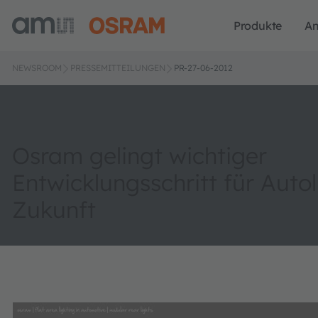
Produkte
A
NEWSROOM
PRESSEMITTEILUNGEN
PR-27-06-2012
Osram gelingt wichtiger
Entwicklungsschritt für Autol
Zukunft