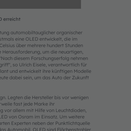
 erreicht
chtung automobiltauglicher organischer
tmals eine OLED entwickelt, die im
Celsius über mehrere hundert Stunden
e Herausforderung, um die neuartigen,
n. "Nach diesem Forschungserfolg nehmen
iff", so Ulrich Eisele, verantwortlich für
nt und entwickelt ihre künftigen Modelle
eute dabei sein, um das Auto der Zukunft
n. Legten die Hersteller bis vor wenigen
weile fast jede Marke ihr
ang vor allem mit Hilfe von Leuchtdioden,
 LED von Osram im Einsatz. Um weitere
rten Experten neben der Punktlichtquelle
das Automobil. OLED sind Flächenstrahler