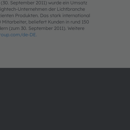
11 (30. September 2011) wurde ein Umsatz
n Hightech-Unternehmen der Lichtbranche
ienten Produkten. Das stark international
Mitarbeiter, beliefert Kunden in rund 150
dern (zum 30. September 2011). Weitere
roup.com/de-DE.
Über ams OSRAM
Support
Newsroom
Produkt Sele