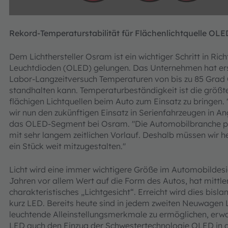
Rekord-Temperaturstabilität für Flächenlichtquelle OLED
Dem Lichthersteller Osram ist ein wichtiger Schritt in Ri
Leuchtdioden (OLED) gelungen. Das Unternehmen hat ers
Labor-Langzeitversuch Temperaturen von bis zu 85 Grad 
standhalten kann. Temperaturbeständigkeit ist die größt
flächigen Lichtquellen beim Auto zum Einsatz zu bringe
wir nun den zukünftigen Einsatz in Serienfahrzeugen in Angr
das OLED-Segment bei Osram. "Die Automobilbranche pla
mit sehr langem zeitlichen Vorlauf. Deshalb müssen wir h
ein Stück weit mitzugestalten."
Licht wird eine immer wichtigere Größe im Automobildesig
Jahren vor allem Wert auf die Form des Autos, hat mittler
charakteristisches „Lichtgesicht“. Erreicht wird dies bisl
kurz LED. Bereits heute sind in jedem zweiten Neuwagen
leuchtende Alleinstellungsmerkmale zu ermöglichen, erwa
LED auch den Einzug der Schwestertechnologie OLED in 