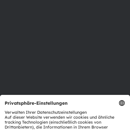
Über ams OSRAM
Newsroom
Investor Relations
Nachhaltigkeit
Standorte & Distribution
Karriere
Barrierefreiheit
Support
Produkt Selektor
Download Center
Tools
Kundenanfragen