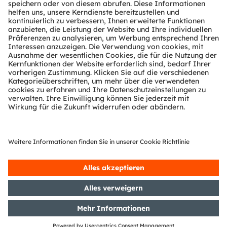
Technischer Support
Partner Netzwerk
Whistleblowing
© 2026 ams-OSRAM AG. All rights reserved.
Datenschutzerklärung
Nutzungsbedingungen
Terms of Trade
Impressum
Cookie Policy
AI Policy
粤ICP备10066670号