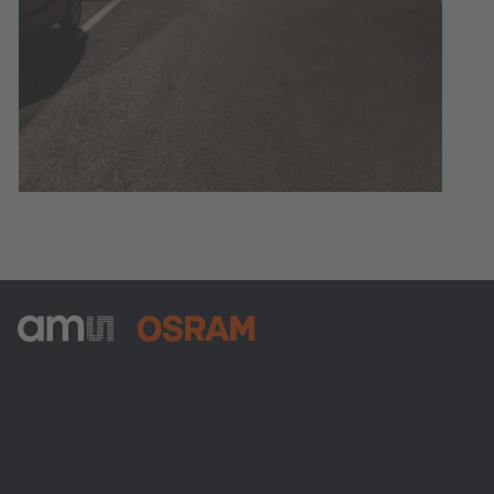
ams-OSRAM AG
Tobelbader Straße 30
8141 Premstaetten
Austria
Phone:
+43 3136 500-0